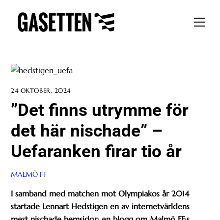
Skip
to
Men
content
24 OKTOBER, 2024
”Det finns utrymme för
det här nischade” –
Uefaranken firar tio år
MALMÖ FF
I samband med matchen mot Olympiakos år 2014
startade Lennart Hedstigen en av internetvärldens
mest nischade hemsidor: en blogg om Malmö FF:s