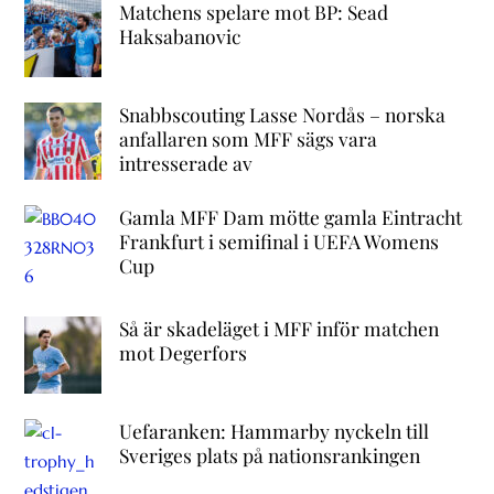
Matchens spelare mot BP: Sead
Haksabanovic
Snabbscouting Lasse Nordås – norska
anfallaren som MFF sägs vara
intresserade av
Gamla MFF Dam mötte gamla Eintracht
Frankfurt i semifinal i UEFA Womens
Cup
Så är skadeläget i MFF inför matchen
mot Degerfors
Uefaranken: Hammarby nyckeln till
Sveriges plats på nationsrankingen