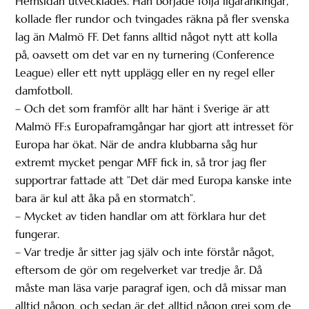
Hemsidan utvecklades. Han började följa ligarankingar,
kollade fler rundor och tvingades räkna på fler svenska
lag än Malmö FF. Det fanns alltid något nytt att kolla
på, oavsett om det var en ny turnering (Conference
League) eller ett nytt upplägg eller en ny regel eller
damfotboll.
– Och det som framför allt har hänt i Sverige är att
Malmö FF:s Europaframgångar har gjort att intresset för
Europa har ökat. När de andra klubbarna såg hur
extremt mycket pengar MFF fick in, så tror jag fler
supportrar fattade att ”Det där med Europa kanske inte
bara är kul att åka på en stormatch”.
– Mycket av tiden handlar om att förklara hur det
fungerar.
– Var tredje år sitter jag själv och inte förstår något,
eftersom de gör om regelverket var tredje år. Då
måste man läsa varje paragraf igen, och då missar man
alltid någon, och sedan är det alltid någon grej som de