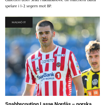
spelare i 1-2 segern mot BP.
MALMÖ FF
Snabbscouting Lasse Nordås – norska