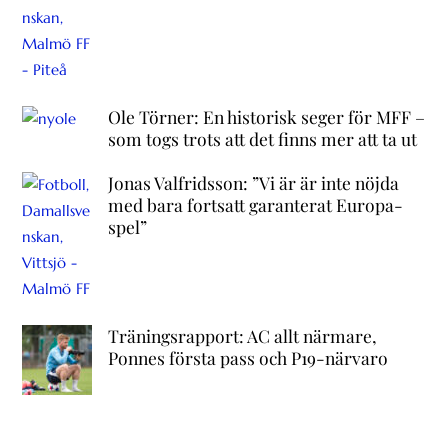
Ole Törner: En historisk seger för MFF –
som togs trots att det finns mer att ta ut
Jonas Valfridsson: ”Vi är är inte nöjda
med bara fortsatt garanterat Europa-
spel”
Träningsrapport: AC allt närmare,
Ponnes första pass och P19-närvaro