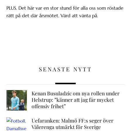
PLUS. Det här var en stor stund för alla oss som röstade
rätt på det där årsmötet. Värd att vänta på.
SENASTE NYTT
Kenan Busuladzic om nya rollen under
Helstrup: ”känner att jag får mycket
offensiv frihet”
Uefaranken: Malmö FF:s seger över
Vålerenga utmärkt för Sverige