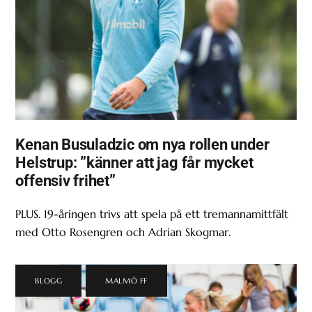
Kenan Busuladzic om nya rollen under
Helstrup: ”känner att jag får mycket
offensiv frihet”
PLUS. 19-åringen trivs att spela på ett tremannamittfält
med Otto Rosengren och Adrian Skogmar.
BLOGG
,
MALMÖ FF