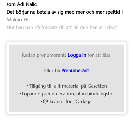
som Adi Nalic.
Det börjar nu betala av sig med mer och mer speltid i
Malmö FF.
Hur han han då formats till att bli den han är i dag?
Redan prenumerant?
Logga in
för att läsa.
Eller bli
Prenumerant
•Tillgång till allt material på Gasetten
•Löpande prenumeration, utan bindningstid
•69 kronor för 30 dagar