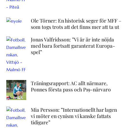
Ole Törner: En historisk seger för MFF –
som togs trots att det finns mer att ta ut
Jonas Valfridsson: ”Vi är är inte nöjda
med bara fortsatt garanterat Europa-
spel”
Träningsrapport: AC allt närmare,
Ponnes första pass och P19-närvaro
Mia Persson: ”Internationellt har lagen
vi möter en cynism vi kanske fattats
tidigare”