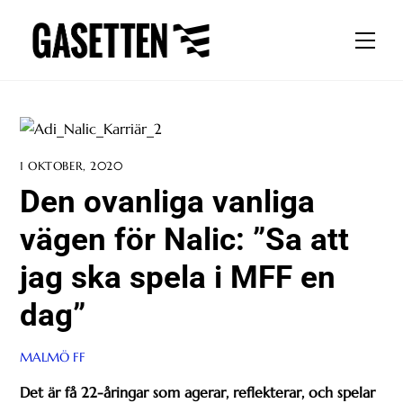
Skip
to
Men
content
1 OKTOBER, 2020
Den ovanliga vanliga
vägen för Nalic: ”Sa att
jag ska spela i MFF en
dag”
MALMÖ FF
Det är få 22-åringar som agerar, reflekterar, och spelar