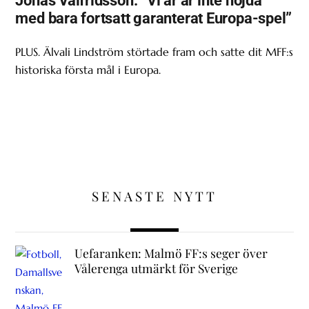
Jonas Valfridsson: ”Vi är är inte nöjda
med bara fortsatt garanterat Europa-spel”
PLUS. Älvali Lindström störtade fram och satte dit MFF:s
historiska första mål i Europa.
SENASTE NYTT
Uefaranken: Malmö FF:s seger över
Vålerenga utmärkt för Sverige