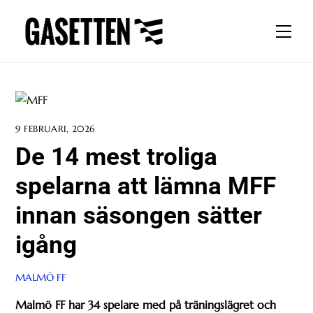
Skip
to
Men
content
9 FEBRUARI, 2026
De 14 mest troliga
spelarna att lämna MFF
innan säsongen sätter
igång
MALMÖ FF
Malmö FF har 34 spelare med på träningslägret och