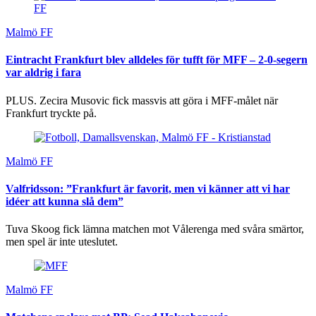
Malmö FF
Eintracht Frankfurt blev alldeles för tufft för MFF – 2-0-segern
var aldrig i fara
PLUS. Zecira Musovic fick massvis att göra i MFF-målet när
Frankfurt tryckte på.
Malmö FF
Valfridsson: ”Frankfurt är favorit, men vi känner att vi har
idéer att kunna slå dem”
Tuva Skoog fick lämna matchen mot Vålerenga med svåra smärtor,
men spel är inte uteslutet.
Malmö FF