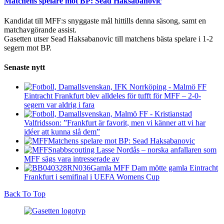
Matchens spelare mot BP: Sead Haksabanovic
Kandidat till MFF:s snyggaste mål hittills denna säsong, samt en
matchavgörande assist.
Gasetten utser Sead Haksabanovic till matchens bästa spelare i 1-2
segern mot BP.
Senaste nytt
Eintracht Frankfurt blev alldeles för tufft för MFF – 2-0-
segern var aldrig i fara
Valfridsson: ”Frankfurt är favorit, men vi känner att vi har
idéer att kunna slå dem”
Matchens spelare mot BP: Sead Haksabanovic
Snabbscouting Lasse Nordås – norska anfallaren som
MFF sägs vara intresserade av
Gamla MFF Dam mötte gamla Eintracht
Frankfurt i semifinal i UEFA Womens Cup
Back To Top