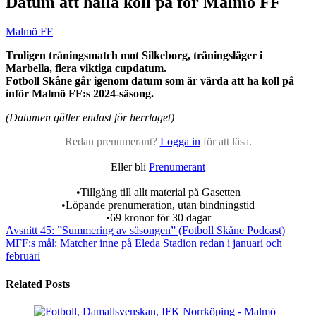
Datum att hålla koll på för Malmö FF
Malmö FF
Troligen träningsmatch mot Silkeborg, träningsläger i
Marbella, flera viktiga cupdatum.
Fotboll Skåne går igenom datum som är värda att ha koll på
inför Malmö FF:s 2024-säsong.
(Datumen gäller endast för herrlaget)
Redan prenumerant?
Logga in
för att läsa.
Eller bli
Prenumerant
•Tillgång till allt material på Gasetten
•Löpande prenumeration, utan bindningstid
•69 kronor för 30 dagar
Avsnitt 45: ”Summering av säsongen” (Fotboll Skåne Podcast)
MFF:s mål: Matcher inne på Eleda Stadion redan i januari och
februari
Related Posts