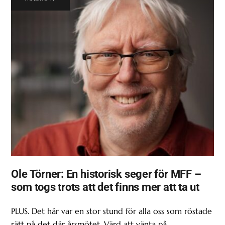
Ole Törner: En historisk seger för MFF –
som togs trots att det finns mer att ta ut
PLUS. Det här var en stor stund för alla oss som röstade
rätt på det där årsmötet. Värd att vänta på.