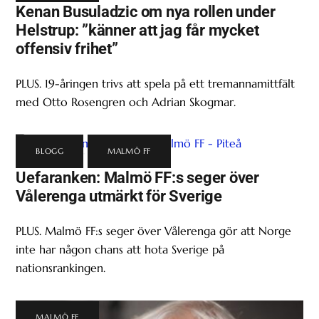
Kenan Busuladzic om nya rollen under
Helstrup: ”känner att jag får mycket
offensiv frihet”
PLUS. 19-åringen trivs att spela på ett tremannamittfält
med Otto Rosengren och Adrian Skogmar.
BLOGG
,
MALMÖ FF
Uefaranken: Malmö FF:s seger över
Vålerenga utmärkt för Sverige
PLUS. Malmö FF:s seger över Vålerenga gör att Norge
inte har någon chans att hota Sverige på
nationsrankingen.
MALMÖ FF