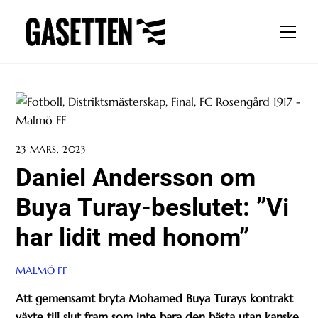
Skip
to
Men
content
23 MARS, 2023
Daniel Andersson om
Buya Turay-beslutet: ”Vi
har lidit med honom”
MALMÖ FF
Att gemensamt bryta Mohamed Buya Turays kontrakt
växte till slut fram som inte bara den bästa utan kanske