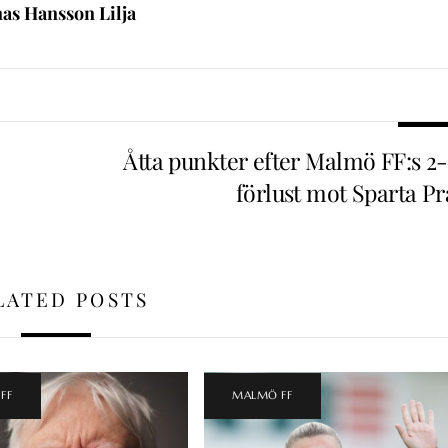
nas Hansson Lilja
Åtta punkter efter Malmö FF:s 2-
förlust mot Sparta Pr
LATED POSTS
FF
MALMÖ FF