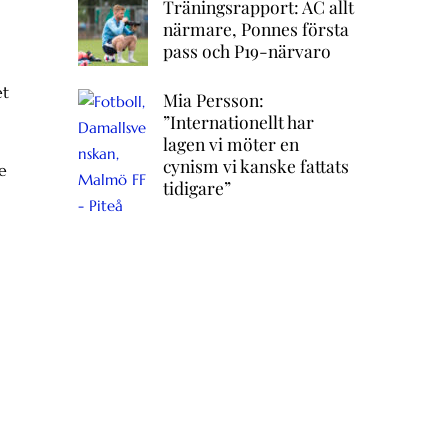
Träningsrapport: AC allt
närmare, Ponnes första
pass och P19-närvaro
et
Mia Persson:
”Internationellt har
lagen vi möter en
cynism vi kanske fattats
de
tidigare”