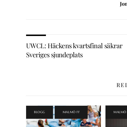
Jo
UWCL: Häckens kvartsfinal säkrar
Sveriges sjundeplats
RE
BLOGG
,
MALMÖ FF
MALMÖ 