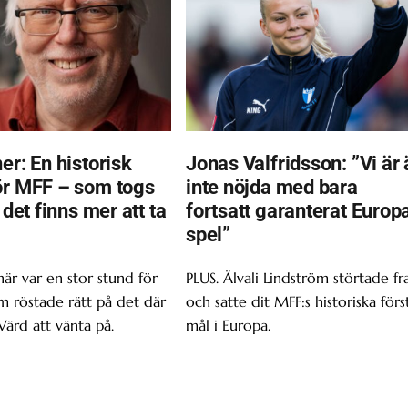
er: En historisk
Jonas Valfridsson: ”Vi är 
ör MFF – som togs
inte nöjda med bara
t det finns mer att ta
fortsatt garanterat Europ
spel”
här var en stor stund för
PLUS. Älvali Lindström störtade f
om röstade rätt på det där
och satte dit MFF:s historiska förs
Värd att vänta på.
mål i Europa.