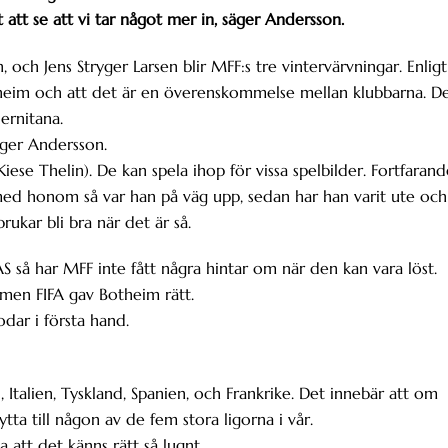
t att se att vi tar något mer in, säger Andersson.
, och Jens Stryger Larsen blir MFF:s tre vintervärvningar. Enligt
theim och att det är en överenskommelse mellan klubbarna. D
ernitana.
äger Andersson.
(Kiese Thelin). De kan spela ihop för vissa spelbilder. Fortfaran
 med honom så var han på väg upp, sedan har han varit ute och
brukar bli bra när det är så.
S så har MFF inte fått några hintar om när den kan vara löst.
 men FIFA gav Botheim rätt.
dar i första hand.
 Italien, Tyskland, Spanien, och Frankrike. Det innebär att om
lytta till någon av de fem stora ligorna i vår.
 att det känns rätt så lugnt.