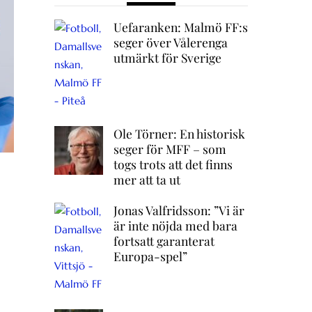
Uefaranken: Malmö FF:s
seger över Vålerenga
utmärkt för Sverige
Ole Törner: En historisk
seger för MFF – som
togs trots att det finns
mer att ta ut
Jonas Valfridsson: ”Vi är
är inte nöjda med bara
fortsatt garanterat
Europa-spel”