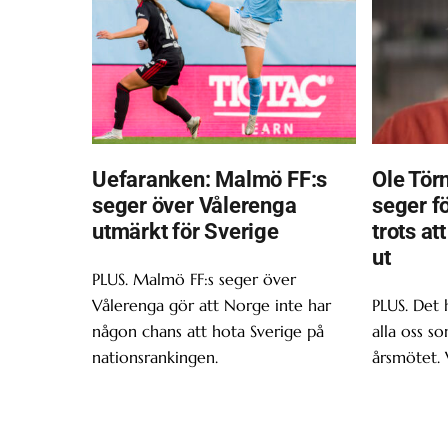
Uefaranken: Malmö FF:s
Ole Törn
seger över Vålerenga
seger f
utmärkt för Sverige
trots at
ut
PLUS. Malmö FF:s seger över
Vålerenga gör att Norge inte har
PLUS. Det 
någon chans att hota Sverige på
alla oss s
nationsrankingen.
årsmötet. 