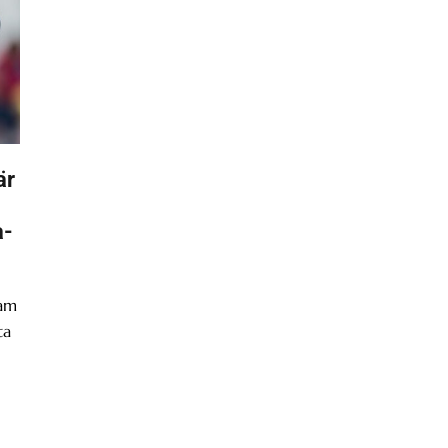
är
a-
ram
ta