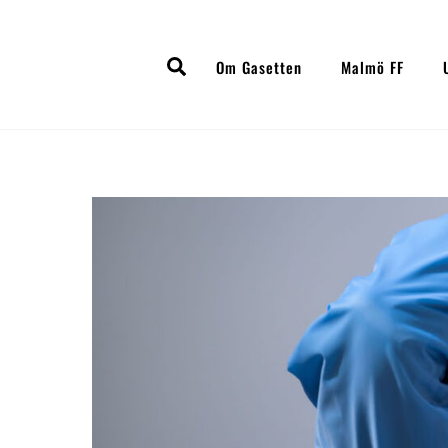
Skip
to
Search
content
Om Gasetten
Malmö FF