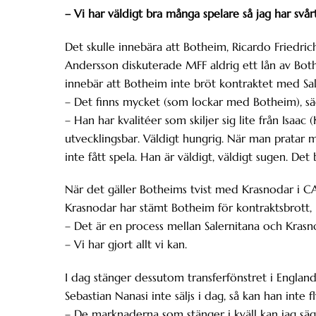
– Vi har väldigt bra många spelare så jag har svår
Det skulle innebära att Botheim, Ricardo Friedrich
Andersson diskuterade MFF aldrig ett lån av Bo
innebär att Botheim inte bröt kontraktet med Sal
– Det finns mycket (som lockar med Botheim), s
– Han har kvalitéer som skiljer sig lite från Isaac 
utvecklingsbar. Väldigt hungrig. När man pratar
inte fått spela. Han är väldigt, väldigt sugen. Det 
När det gäller Botheims tvist med Krasnodar i CA
Krasnodar har stämt Botheim för kontraktsbrott,
– Det är en process mellan Salernitana och Krasno
– Vi har gjort allt vi kan.
I dag stänger dessutom transferfönstret i England,
Sebastian Nanasi inte säljs i dag, så kan han inte f
– De marknaderna som stänger i kväll kan jag säga