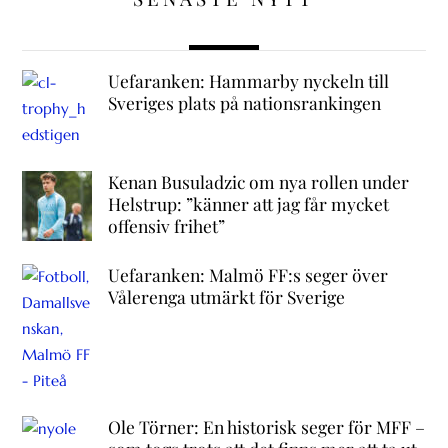
Uefaranken: Hammarby nyckeln till
Sveriges plats på nationsrankingen
Kenan Busuladzic om nya rollen under
Helstrup: ”känner att jag får mycket
offensiv frihet”
Uefaranken: Malmö FF:s seger över
Vålerenga utmärkt för Sverige
Ole Törner: En historisk seger för MFF –