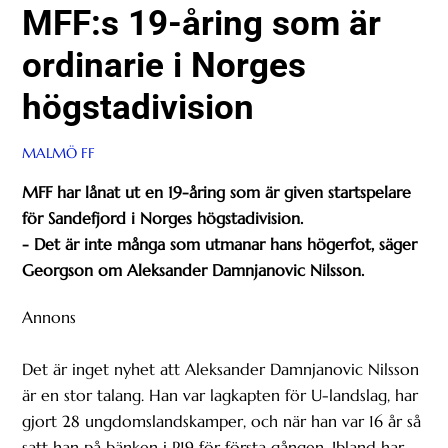
MFF:s 19-åring som är
ordinarie i Norges
högstadivision
MALMÖ FF
MFF har lånat ut en 19-åring som är given startspelare
för Sandefjord i Norges högstadivision.
- Det är inte många som utmanar hans högerfot, säger
Georgson om Aleksander Damnjanovic Nilsson.
Annons
Det är inget nyhet att Aleksander Damnjanovic Nilsson
är en stor talang. Han var lagkapten för U-landslag, har
gjort 28 ungdomslandskamper, och när han var 16 år så
satt han på bänken i P19 för första gången. Ibland har