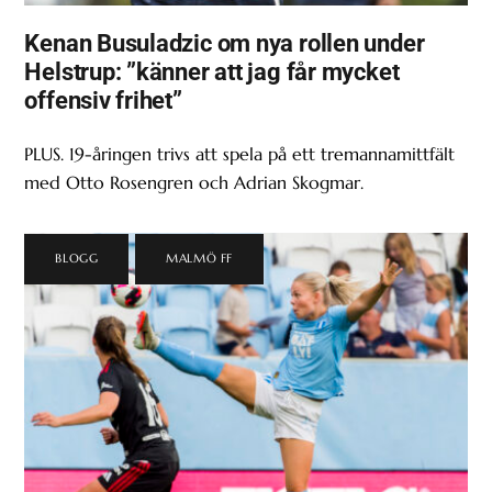
Kenan Busuladzic om nya rollen under
Helstrup: ”känner att jag får mycket
offensiv frihet”
PLUS. 19-åringen trivs att spela på ett tremannamittfält
med Otto Rosengren och Adrian Skogmar.
BLOGG
,
MALMÖ FF