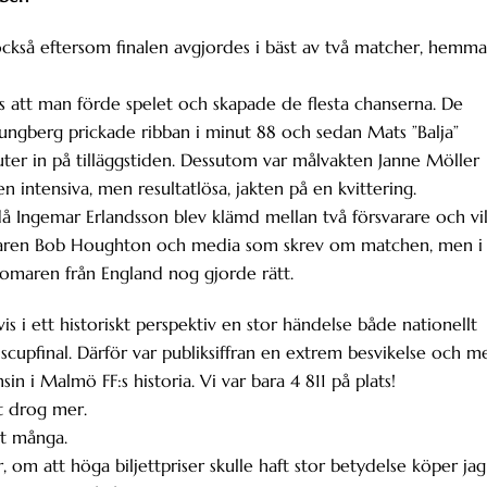
ckså eftersom finalen avgjordes i bäst av två matcher, hemma
att man förde spelet och skapade de flesta chanserna. De
Ljungberg prickade ribban i minut 88 och sedan Mats ”Balja”
er in på tilläggstiden. Dessutom var målvakten Janne Möller
 intensiva, men resultatlösa, jakten på en kvittering.
å Ingemar Erlandsson blev klämd mellan två försvarare och vil
tränaren Bob Houghton och media som skrev om matchen, men i
domaren från England nog gjorde rätt.
 i ett historiskt perspektiv en stor händelse både nationellt
dscupfinal. Därför var publiksiffran en extrem besvikelse och m
n i Malmö FF:s historia. Vi var bara 4 811 på plats!
t drog mer.
rt många.
 om att höga biljettpriser skulle haft stor betydelse köper jag