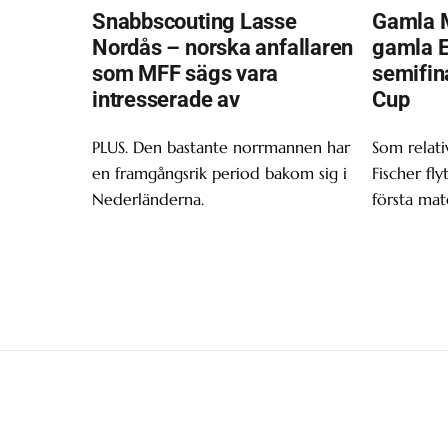
Snabbscouting Lasse
Gamla 
Nordås – norska anfallaren
gamla Ei
som MFF sägs vara
semifin
intresserade av
Cup
PLUS. Den bastante norrmannen har
Som relativ
en framgångsrik period bakom sig i
Fischer fly
Nederländerna.
första mat