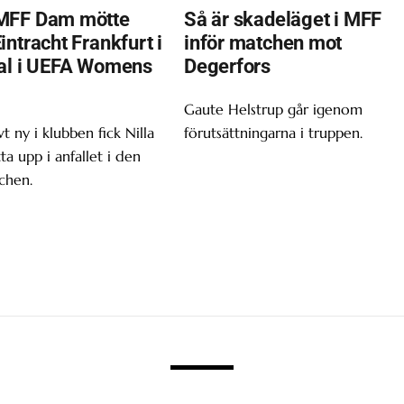
MFF Dam mötte
Så är skadeläget i MFF
ntracht Frankfurt i
inför matchen mot
al i UEFA Womens
Degerfors
Gaute Helstrup går igenom
t ny i klubben fick Nilla
förutsättningarna i truppen.
tta upp i anfallet i den
chen.