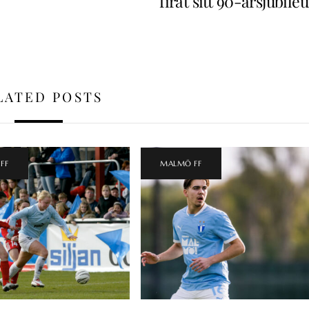
firat sitt 90-årsjubil
LATED POSTS
FF
MALMÖ FF