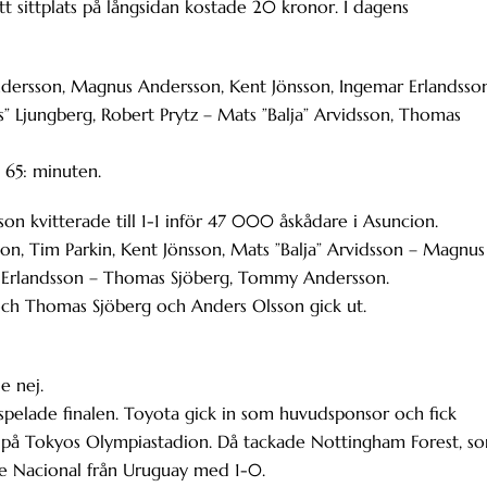
 att sittplats på långsidan kostade 20 kronor. I dagens
ndersson, Magnus Andersson, Kent Jönsson, Ingemar Erlandsso
Ljungberg, Robert Prytz – Mats ”Balja” Arvidsson, Thomas
65: minuten.
on kvitterade till 1-1 inför 47 000 åskådare i Asuncion.
son, Tim Parkin, Kent Jönsson, Mats ”Balja” Arvidsson – Magnus
r Erlandsson – Thomas Sjöberg, Tommy Andersson.
h Thomas Sjöberg och Anders Olsson gick ut.
e nej.
pelade finalen. Toyota gick in som huvudsponsor och fick
, på Tokyos Olympiastadion. Då tackade Nottingham Forest, s
e Nacional från Uruguay med 1-0.