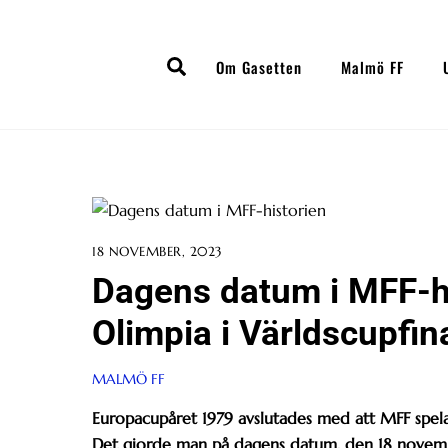
Skip
to
Search
content
Om Gasetten
Malmö FF
18 NOVEMBER, 2023
Dagens datum i MFF-h
Olimpia i Världscupfin
MALMÖ FF
Europacupåret 1979 avslutades med att MFF spela
Det gjorde man på dagens datum, den 18 novem