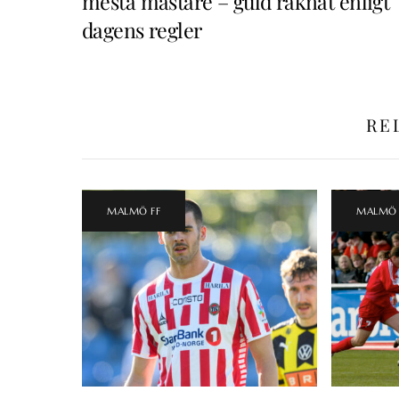
mesta mästare – guld räknat enligt
dagens regler
RE
MALMÖ FF
MALMÖ 