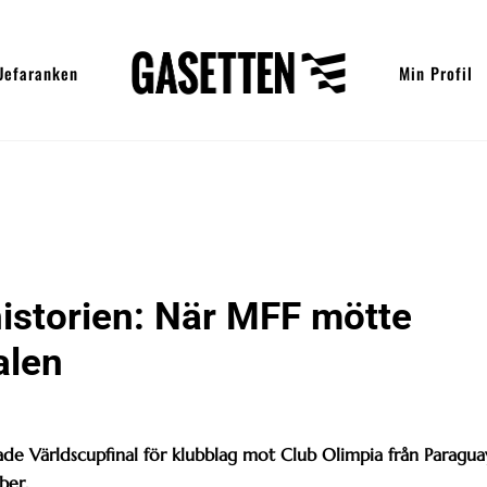
Uefaranken
Min Profil
istorien: När MFF mötte
alen
de Världscupfinal för klubblag mot Club Olimpia från Paragua
ber.