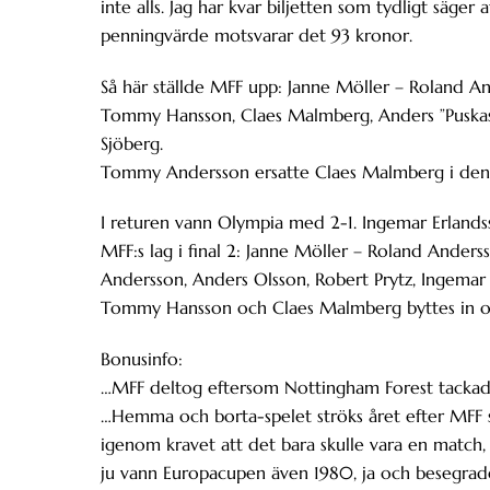
inte alls. Jag har kvar biljetten som tydligt säger
penningvärde motsvarar det 93 kronor.
Så här ställde MFF upp: Janne Möller – Roland A
Tommy Hansson, Claes Malmberg, Anders ”Puskas” 
Sjöberg.
Tommy Andersson ersatte Claes Malmberg i den 
I returen vann Olympia med 2-1. Ingemar Erlandss
MFF:s lag i final 2: Janne Möller – Roland Anders
Andersson, Anders Olsson, Robert Prytz, Ingema
Tommy Hansson och Claes Malmberg byttes in oc
Bonusinfo:
…MFF deltog eftersom Nottingham Forest tackad
…Hemma och borta-spelet ströks året efter MFF s
igenom kravet att det bara skulle vara en match
ju vann Europacupen även 1980, ja och besegrad