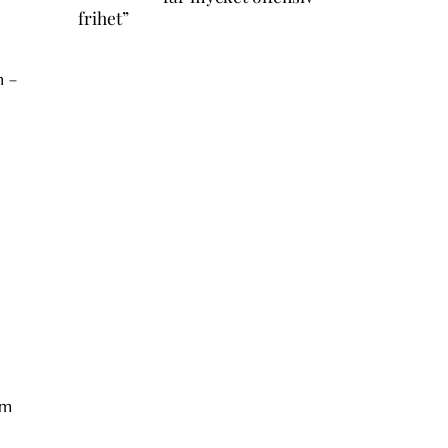
frihet”
n –
om