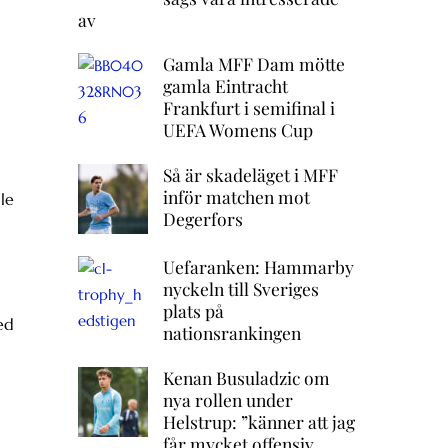
av
Gamla MFF Dam mötte
gamla Eintracht
Frankfurt i semifinal i
UEFA Womens Cup
Så är skadeläget i MFF
inför matchen mot
le
Degerfors
Uefaranken: Hammarby
nyckeln till Sveriges
plats på
ed
nationsrankingen
Kenan Busuladzic om
nya rollen under
Helstrup: ”känner att jag
får mycket offensiv