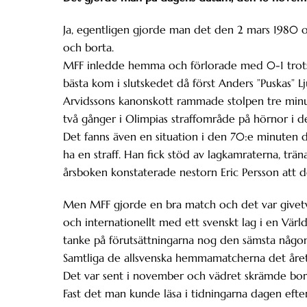
Ja, egentligen gjorde man det den 2 mars 1980 o
och borta.
MFF inledde hemma och förlorade med 0-1 trots 
bästa kom i slutskedet då först Anders ”Puskas” 
Arvidssons kanonskott rammade stolpen tre minut
två gånger i Olimpias straffområde på hörnor i den
Det fanns även en situation i den 70:e minuten d
ha en straff. Han fick stöd av lagkamraterna, 
årsboken konstaterade nestorn Eric Persson att 
Men MFF gjorde en bra match och det var givetvis
och internationellt med ett svenskt lag i en Värl
tanke på förutsättningarna nog den sämsta någonsi
Samtliga de allsvenska hemmamatcherna det åre
Det var sent i november och vädret skrämde bo
Fast det man kunde läsa i tidningarna dagen efter,