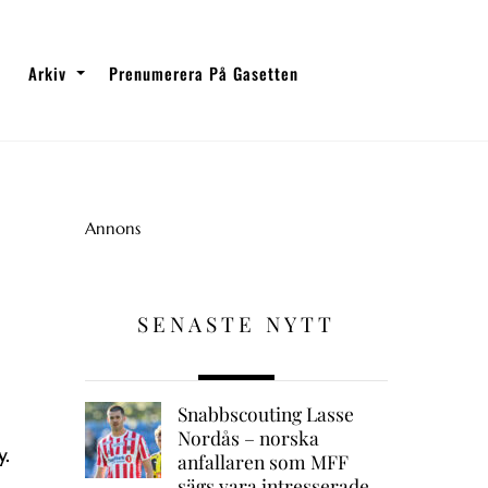
Arkiv
Prenumerera På Gasetten
Annons
SENASTE NYTT
Snabbscouting Lasse
Nordås – norska
y.
anfallaren som MFF
sägs vara intresserade