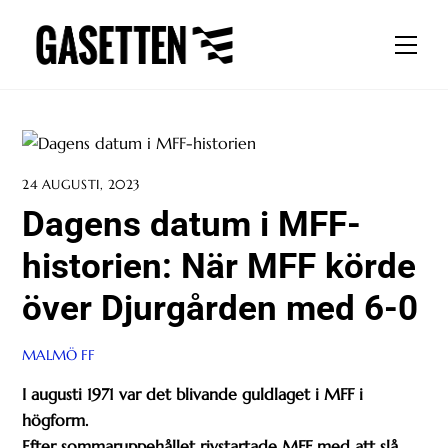
Skip
to
Men
content
24 AUGUSTI, 2023
Dagens datum i MFF-
historien: När MFF körde
över Djurgården med 6-0
MALMÖ FF
I augusti 1971 var det blivande guldlaget i MFF i
högform.
Efter sommaruppehållet rivstartade MFF med att slå