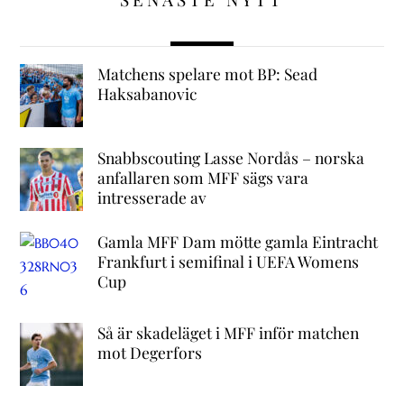
Matchens spelare mot BP: Sead
Haksabanovic
Snabbscouting Lasse Nordås – norska
anfallaren som MFF sägs vara
intresserade av
Gamla MFF Dam mötte gamla Eintracht
Frankfurt i semifinal i UEFA Womens
Cup
Så är skadeläget i MFF inför matchen
mot Degerfors