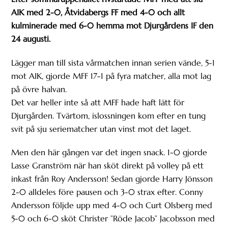
AIK med 2-0, Åtvidabergs FF med 4-0 och allt
kulminerade med 6-0 hemma mot Djurgårdens IF den
24 augusti.
Lägger man till sista vårmatchen innan serien vände, 5-1
mot AIK, gjorde MFF 17-1 på fyra matcher, alla mot lag
på övre halvan.
Det var heller inte så att MFF hade haft lätt för
Djurgården. Tvärtom, islossningen kom efter en tung
svit på sju seriematcher utan vinst mot det laget.
Men den här gången var det ingen snack. 1-0 gjorde
Lasse Granström när han sköt direkt på volley på ett
inkast från Roy Andersson! Sedan gjorde Harry Jönsson
2-0 alldeles före pausen och 3-0 strax efter. Conny
Andersson följde upp med 4-0 och Curt Olsberg med
5-0 och 6-0 sköt Christer ”Röde Jacob” Jacobsson med