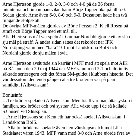
Arne Hjertsson gjorde 1-0, 2-0, 3-0 och 4-0 på de 36 första
minuterna och innan pausvilan hann Börje Tapper öka på till 5-0.
Sedan gjorde Arne även 6-0, 8-0 och 9-0. Dessutom hade han två
rungande stolpskott.
De övriga MFF-målen gjordes av Börje Persson 2, Kjell Rosén på
straff och Börje Tapper med ett mål till.
Alla Hjertssons mål var spelmål. Gunnar Nordahl gjorde ett av sina
sju mål på straff. Å andra sidan sattes det rekordet när IFK
Norrköping vann med ”bara” 9-1 mot Landskrona BoIS och
Nordahl gjorde de sju målen i svit.
Arne Hjertsson avslutade sin karriär i MFF med att spela mot AIK
på Råsunda den 29 maj 1944 när MFF vann med 2-1 och definitivt
säkrade seriesegern och det första SM-guldet i klubbens historia. Det
var dessutom den enda gången alla tre bröderna var på plan
samtidigt i Allsvenskan!
Bonusinfo:
…Tre bröder spelade i Allsvenskan. Men totalt var man åtta syskon i
familjen, sex bröder och två systrar. Alla växte upp i de så kallade
SJ-husen vid Slussplan.
…Arne Hjertssons son Kenneth har också spelat i Allsvenskan, i
Landskrona BoIS.
…Alla tre bröderna spelade även i en vänskapsmatch mot Lilla
Stadslaget våren 1943. MFF vann med 8-0 och Arne gjorde fyra av