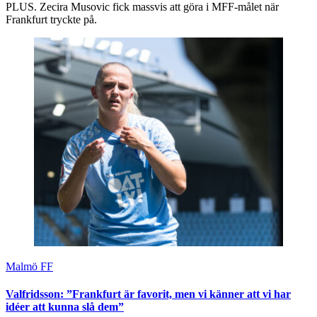
PLUS. Zecira Musovic fick massvis att göra i MFF-målet när
Frankfurt tryckte på.
Malmö FF
Valfridsson: ”Frankfurt är favorit, men vi känner att vi har
idéer att kunna slå dem”