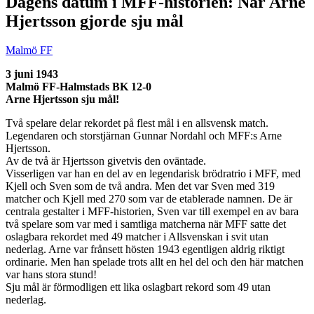
Dagens datum i MFF-historien: När Arne
Hjertsson gjorde sju mål
Malmö FF
3 juni 1943
Malmö FF-Halmstads BK 12-0
Arne Hjertsson sju mål!
Två spelare delar rekordet på flest mål i en allsvensk match.
Legendaren och storstjärnan Gunnar Nordahl och MFF:s Arne
Hjertsson.
Av de två är Hjertsson givetvis den oväntade.
Visserligen var han en del av en legendarisk brödratrio i MFF, med
Kjell och Sven som de två andra. Men det var Sven med 319
matcher och Kjell med 270 som var de etablerade namnen. De är
centrala gestalter i MFF-historien, Sven var till exempel en av bara
två spelare som var med i samtliga matcherna när MFF satte det
oslagbara rekordet med 49 matcher i Allsvenskan i svit utan
nederlag. Arne var frånsett hösten 1943 egentligen aldrig riktigt
ordinarie. Men han spelade trots allt en hel del och den här matchen
var hans stora stund!
Sju mål är förmodligen ett lika oslagbart rekord som 49 utan
nederlag.