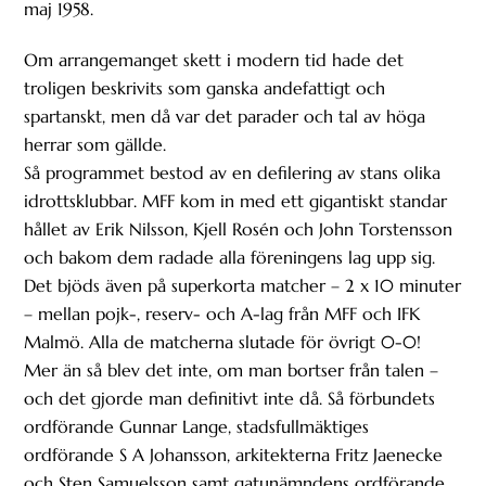
maj 1958.
Om arrangemanget skett i modern tid hade det
troligen beskrivits som ganska andefattigt och
spartanskt, men då var det parader och tal av höga
herrar som gällde.
Så programmet bestod av en defilering av stans olika
idrottsklubbar. MFF kom in med ett gigantiskt standar
hållet av Erik Nilsson, Kjell Rosén och John Torstensson
och bakom dem radade alla föreningens lag upp sig.
Det bjöds även på superkorta matcher – 2 x 10 minuter
– mellan pojk-, reserv- och A-lag från MFF och IFK
Malmö. Alla de matcherna slutade för övrigt 0-0!
Mer än så blev det inte, om man bortser från talen –
och det gjorde man definitivt inte då. Så förbundets
ordförande Gunnar Lange, stadsfullmäktiges
ordförande S A Johansson, arkitekterna Fritz Jaenecke
och Sten Samuelsson samt gatunämndens ordförande