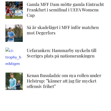
Gamla MFF Dam mötte gamla Eintracht
Frankfurt i semifinal i UEFA Womens
Cup
Så är skadeläget i MFF inför matchen
mot Degerfors
Uefaranken: Hammarby nyckeln till
Sveriges plats på nationsrankingen
Kenan Busuladzic om nya rollen under
Helstrup: ”känner att jag får mycket
offensiv frihet”