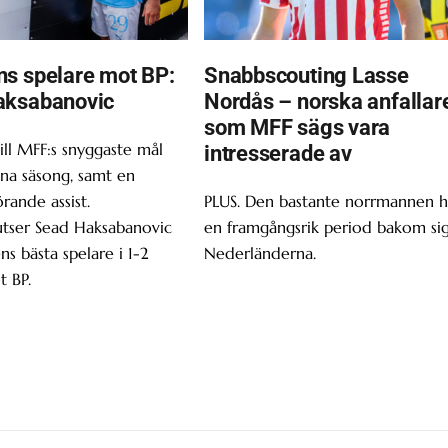
s spelare mot BP:
Snabbscouting Lasse
aksabanovic
Nordås – norska anfallar
som MFF sägs vara
ill MFF:s snyggaste mål
intresserade av
enna säsong, samt en
ande assist.
PLUS. Den bastante norrmannen h
utser Sead Haksabanovic
en framgångsrik period bakom sig
ns bästa spelare i 1-2
Nederländerna.
t BP.