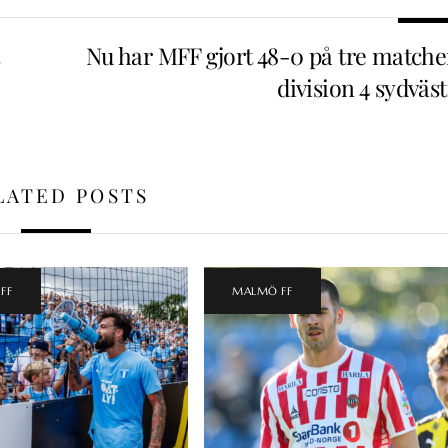
Nu har MFF gjort 48-0 på tre matcher
division 4 sydväs
LATED POSTS
FF
MALMÖ FF