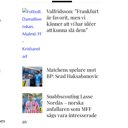
Valfridsson: ”Frankfurt
är favorit, men vi
.
känner att vi har idéer
att kunna slå dem”
e
Matchens spelare mot
t
BP: Sead Haksabanovic
Snabbscouting Lasse
Nordås – norska
anfallaren som MFF
sägs vara intresserade
som
av