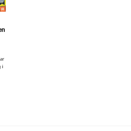
en
ar
 i