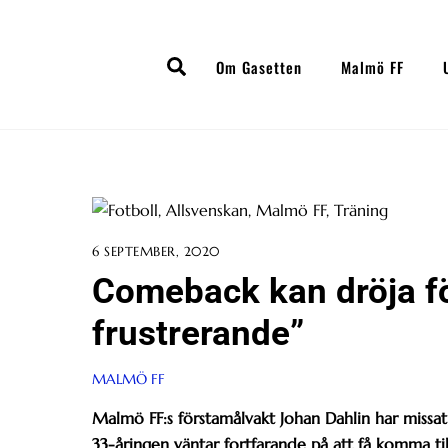
Skip
to
Search
content
Om Gasetten
Malmö FF
6 SEPTEMBER, 2020
Comeback kan dröja fö
frustrerande”
MALMÖ FF
Malmö FF:s förstamålvakt Johan Dahlin har missa
33-åringen väntar fortfarande på att få komma till