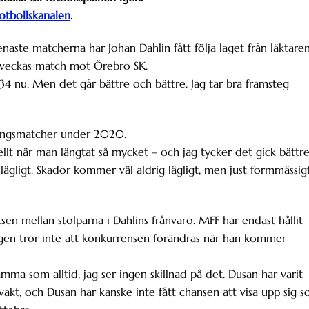
otbollskanalen
.
naste matcherna har Johan Dahlin fått följa laget från läktaren
a veckas match mot Örebro SK.
 34 nu. Men det går bättre och bättre. Jag tar bra framsteg
vlingsmatcher under 2020.
iellt när man längtat så mycket – och jag tycker det gick bättr
olägligt. Skador kommer väl aldrig lägligt, men just formmässig
sen mellan stolparna i Dahlins frånvaro. MFF har endast hållit
ngen tror inte att konkurrensen förändras när han kommer
amma som alltid, jag ser ingen skillnad på det. Dusan har varit
ålvakt, och Dusan har kanske inte fått chansen att visa upp sig 