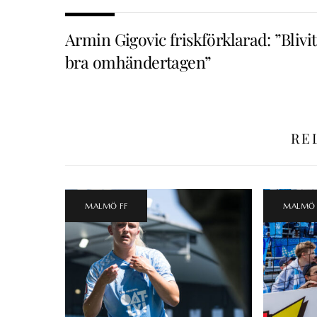
Armin Gigovic friskförklarad: ”Blivit
bra omhändertagen”
RE
MALMÖ FF
MALMÖ 