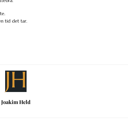
ttebra.
te.
n tid det tar.
JH
Joakim Held