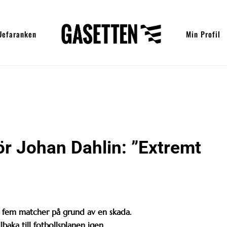
Uefaranken
Min Profil
r Johan Dahlin: ”Extremt
t fem matcher på grund av en skada.
baka till fotbollsplanen igen.