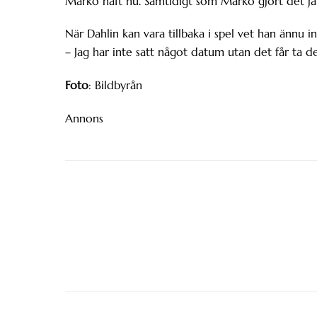
Marko haft nu. Samtidigt som Marko gjort det jä
När Dahlin kan vara tillbaka i spel vet han ännu in
– Jag har inte satt något datum utan det får ta de
Foto
: Bildbyrån
Annons