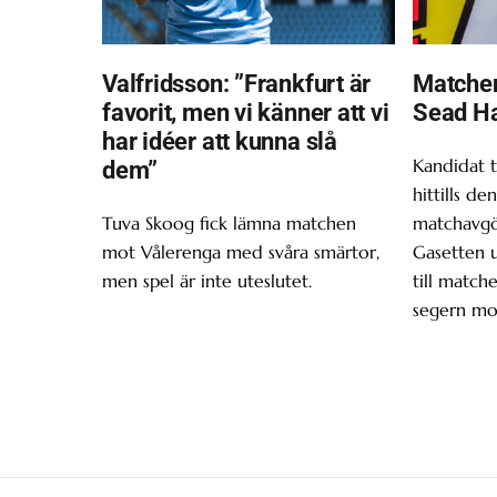
Valfridsson: ”Frankfurt är
Matchen
favorit, men vi känner att vi
Sead H
har idéer att kunna slå
Kandidat t
dem”
hittills d
Tuva Skoog fick lämna matchen
matchavgör
mot Vålerenga med svåra smärtor,
Gasetten 
men spel är inte uteslutet.
till matche
segern mo