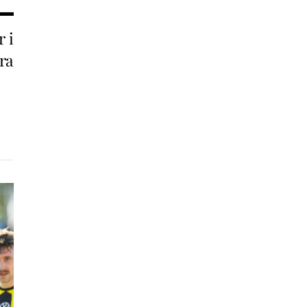
 i
tra