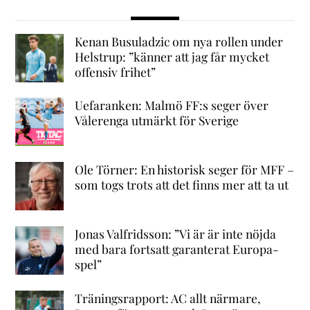
Kenan Busuladzic om nya rollen under
Helstrup: ”känner att jag får mycket
offensiv frihet”
Uefaranken: Malmö FF:s seger över
Vålerenga utmärkt för Sverige
Ole Törner: En historisk seger för MFF –
som togs trots att det finns mer att ta ut
Jonas Valfridsson: ”Vi är är inte nöjda
med bara fortsatt garanterat Europa-
spel”
Träningsrapport: AC allt närmare,