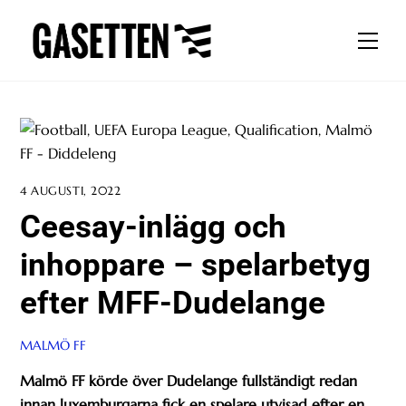
Skip
to
Men
content
4 AUGUSTI, 2022
Ceesay-inlägg och
inhoppare – spelarbetyg
efter MFF-Dudelange
MALMÖ FF
Malmö FF körde över Dudelange fullständigt redan
innan luxemburgarna fick en spelare utvisad efter en