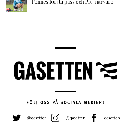
Ponnes första pass och P19-närvaro
FÖLJ OSS PÅ SOCIALA MEDIER!
@gasetten
@gasetten
gasetten