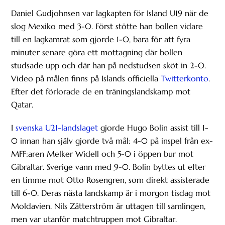
Daniel Gudjohnsen var lagkapten för Island U19 när de
slog Mexiko med 3-0. Först stötte han bollen vidare
till en lagkamrat som gjorde 1-0, bara för att fyra
minuter senare göra ett mottagning där bollen
studsade upp och där han på nedstudsen sköt in 2-0.
Video på målen finns på Islands officiella
Twitterkonto
.
Efter det förlorade de en träningslandskamp mot
Qatar.
I
svenska U21-landslaget
gjorde Hugo Bolin assist till 1-
0 innan han själv gjorde två mål: 4-0 på inspel från ex-
MFF:aren Melker Widell och 5-0 i öppen bur mot
Gibraltar. Sverige vann med 9-0. Bolin byttes ut efter
en timme mot Otto Rosengren, som direkt assisterade
till 6-0. Deras nästa landskamp är i morgon tisdag mot
Moldavien. Nils Zätterström är uttagen till samlingen,
men var utanför matchtruppen mot Gibraltar.