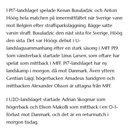
I P17-landslaget spelade Kenan Busuladzic och Anton
Höög hela matchen på innermittfältet när Sverige vann
mot Belgien efter straffsparksläggning. Bägge satte
varsin straff: Busuladzic den näst sista för Sverige, Höög
den sista. Det var Höögs debut i U-
landslagssammanhang efter en stark säsong i MFF P19.
Som vänsterback startade Linus Larsen, som oftare har
spelat som mittback i MFF. P17-landslaget har ny
landskamp i morgon, då mot Danmark. Även yttern
Gentian Lajqi, högerbacken Amadeus Sundgren och
mittbacken Alexander Olsson är uttagna från MFF.
I U20-landslaget startade Adrian Skogmar som
högerback och Elison Makolli som mittback i en 0-1-
förlust mot Danmark, och det är en returmatch i
morgon tisdag.