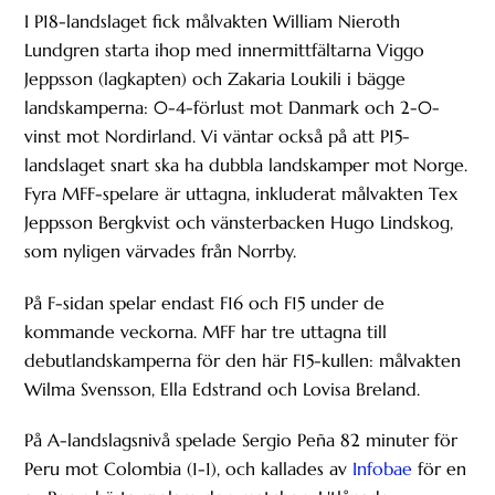
I P18-landslaget fick målvakten William Nieroth
Lundgren starta ihop med innermittfältarna Viggo
Jeppsson (lagkapten) och Zakaria Loukili i bägge
landskamperna: 0-4-förlust mot Danmark och 2-0-
vinst mot Nordirland. Vi väntar också på att P15-
landslaget snart ska ha dubbla landskamper mot Norge.
Fyra MFF-spelare är uttagna, inkluderat målvakten Tex
Jeppsson Bergkvist och vänsterbacken Hugo Lindskog,
som nyligen värvades från Norrby.
På F-sidan spelar endast F16 och F15 under de
kommande veckorna. MFF har tre uttagna till
debutlandskamperna för den här F15-kullen: målvakten
Wilma Svensson, Ella Edstrand och Lovisa Breland.
På A-landslagsnivå spelade Sergio Peña 82 minuter för
Peru mot Colombia (1-1), och kallades av
Infobae
för en