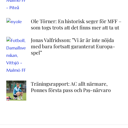
Ole Törner: En historisk seger för MFF –
som togs trots att det finns mer att ta ut
Jonas Valfridsson: ”Vi är är inte nöjda
med bara fortsatt garanterat Europa-
spel”
Träningsrapport: AC allt närmare,
Ponnes första pass och P19-närvaro