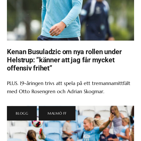
Kenan Busuladzic om nya rollen under
Helstrup: ”känner att jag får mycket
offensiv frihet”
PLUS. 19-åringen trivs att spela på ett tremannamittfält
med Otto Rosengren och Adrian Skogmar.
BLOGG
,
MALMÖ FF