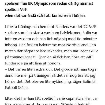
spelaren från BK Olympic som redan då låg närmast
speltid i MFF.
Men det var ändå svårt att konkurrera i början.
I första träningsmatchen mot Randers var det 22 MFF-
spelare som fick starta varsin en halvlek, men Bolin var
inte en av dem och han fick nöja sig med tio minuters
inhopp. Han fick en halvtimme mot Nordsjälland, i en
match där några spelare saknades, men när laget skulle
på träningsläger till Spanien så fick han höra att MFF
funderade på att låna ut honom.
– Det var en liten extra kick. Det gjorde att man tog i
ännu lite mer på träningen, så det var nog bra att jag
hörde det. Det blev en lite nytändning, säger Bolin till
Fotboll Skåne.
Efter det har han fått speltid i varje cupmatch. Han var
första spelaren att hoppa in mot Skövde (i halvtid),