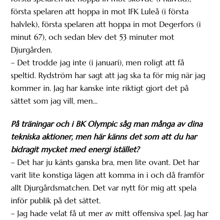
första spelaren att hoppa in mot IFK Luleå (i första
halvlek), första spelaren att hoppa in mot Degerfors (i
minut 67), och sedan blev det 53 minuter mot
Djurgården.
– Det trodde jag inte (i januari), men roligt att få
speltid. Rydström har sagt att jag ska ta för mig när jag
kommer in. Jag har kanske inte riktigt gjort det på
sättet som jag vill, men…
På träningar och i BK Olympic såg man många av dina
tekniska aktioner, men här känns det som att du har
bidragit mycket med energi istället?
– Det har ju känts ganska bra, men lite ovant. Det har
varit lite konstiga lägen att komma in i och då framför
allt Djurgårdsmatchen. Det var nytt för mig att spela
inför publik på det sättet.
– Jag hade velat få ut mer av mitt offensiva spel. Jag har