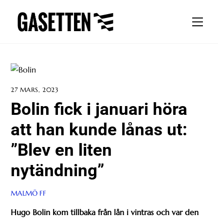
Skip
to
Men
content
27 MARS, 2023
Bolin fick i januari höra
att han kunde lånas ut:
”Blev en liten
nytändning”
MALMÖ FF
Hugo Bolin kom tillbaka från lån i vintras och var den