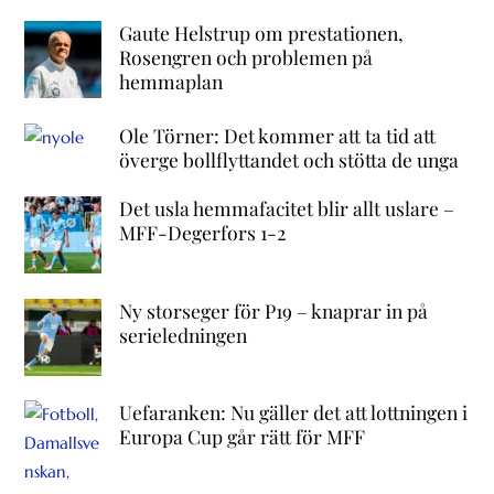
Gaute Helstrup om prestationen,
Rosengren och problemen på
hemmaplan
Ole Törner: Det kommer att ta tid att
överge bollflyttandet och stötta de unga
Det usla hemmafacitet blir allt uslare –
MFF-Degerfors 1-2
Ny storseger för P19 – knaprar in på
serieledningen
Uefaranken: Nu gäller det att lottningen i
Europa Cup går rätt för MFF