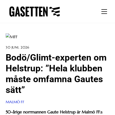
Skip
to
Men
content
30 JUNI, 2026
Bodö/Glimt-experten om
Helstrup: ”Hela klubben
måste omfamna Gautes
sätt”
MALMÖ FF
50-årige norrmannen Gaute Helstrup är Malmö FF:s