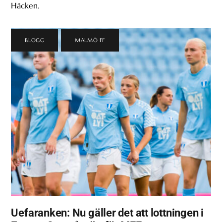
Häcken.
BLOGG
,
MALMÖ FF
Uefaranken: Nu gäller det att lottningen i