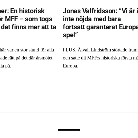
er: En historisk
Jonas Valfridsson: ”Vi är 
ör MFF – som togs
inte nöjda med bara
t det finns mer att ta
fortsatt garanterat Europ
spel”
r var en stor stund för alla
PLUS. Älvali Lindström störtade fram
ade rätt på det där årsmötet.
och satte dit MFF:s historiska första må
ta på.
Europa.