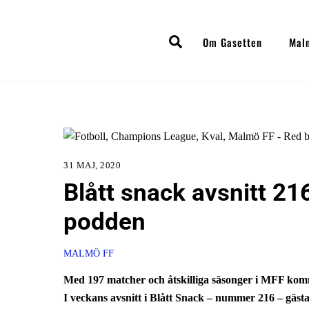
Skip
to
Search
Om Gasetten
Mal
content
31 MAJ, 2020
Blått snack avsnitt 21
podden
MALMÖ FF
Med 197 matcher och åtskilliga säsonger i MFF kommer
I veckans avsnitt i Blått Snack – nummer 216 – gäst