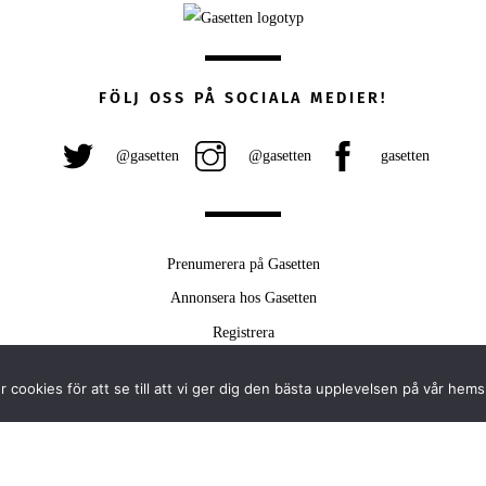
FÖLJ OSS PÅ SOCIALA MEDIER!
@gasetten
@gasetten
gasetten
Prenumerera på Gasetten
Annonsera hos Gasetten
Registrera
Köp Plus
 cookies för att se till att vi ger dig den bästa upplevelsen på vår hems