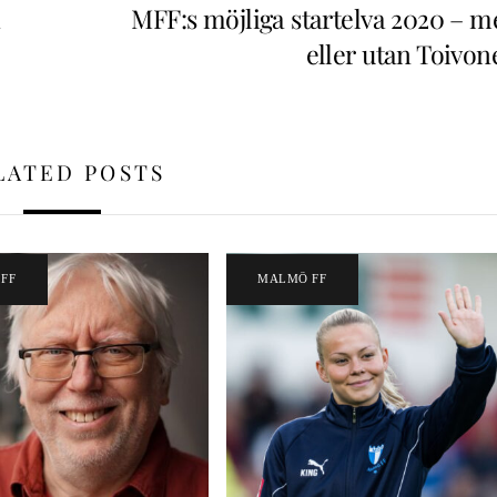
a
MFF:s möjliga startelva 2020 – m
eller utan Toivon
LATED POSTS
FF
MALMÖ FF