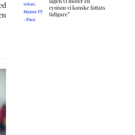
lagen vi möter en
ed
cynism vi kanske fattats
en
tidigare”