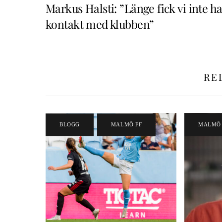
Markus Halsti: ”Länge fick vi inte h
kontakt med klubben”
RE
BLOGG
,
MALMÖ FF
MALMÖ 