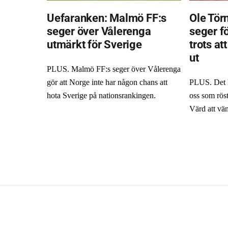
Uefaranken: Malmö FF:s
Ole Törn
seger över Vålerenga
seger f
utmärkt för Sverige
trots at
ut
PLUS. Malmö FF:s seger över Vålerenga
gör att Norge inte har någon chans att
PLUS. Det hä
hota Sverige på nationsrankingen.
oss som röst
Värd att vän