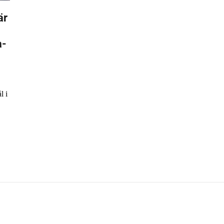
är
a-
l i