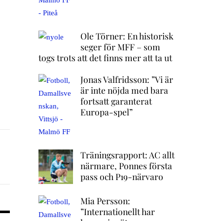
Ole Törner: En historisk
seger för MFF – som
togs trots att det finns mer att ta ut
Jonas Valfridsson: ”Vi är
är inte nöjda med bara
fortsatt garanterat
Europa-spel”
Träningsrapport: AC allt
närmare, Ponnes första
pass och P19-närvaro
Mia Persson:
”Internationellt har