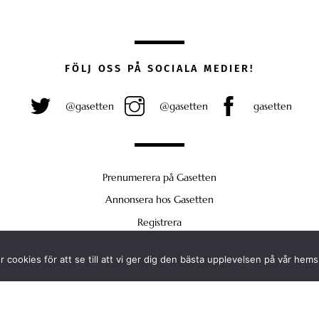
FÖLJ OSS PÅ SOCIALA MEDIER!
@gasetten
@gasetten
gasetten
Prenumerera på Gasetten
Annonsera hos Gasetten
Registrera
Köp Plus
 cookies för att se till att vi ger dig den bästa upplevelsen på vår hems