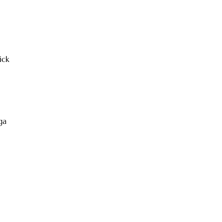
ick
ga