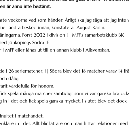
gen är ännu inte bestämt.
aste veckorna vad som händer. Ärligt ska jag säga att jag inte 
er andra besked innan, konstaterar August Karlin.
utlåningarna. Först 2022 i division 1 i MFF:s samarbetsklubb BK
ed Jönköpings Södra IF.
ar i MFF eller lånas ut till en annan klubb i Allsvenskan.
e i 26 seriematcher, i J Södra blev det 18 matcher varav 14 fr
och dålig.
arit värdefulla för honom.
fick spela många matcher samtidigt som vi var ganska bra ocks
 in i det och fick spela ganska mycket. I slutet blev det dock
inuitet i matchandet.
klare in i det. Allt blir lättare och man hittar relationer med