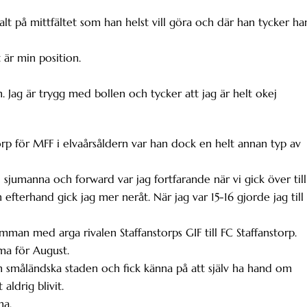
ralt på mittfältet som han helst vill göra och där han tycker ha
t är min position.
n. Jag är trygg med bollen och tycker att jag är helt okej
orp för MFF i elvaårsåldern var han dock en helt annan typ av
 sjumanna och forward var jag fortfarande när vi gick över till
efterhand gick jag mer neråt. När jag var 15-16 gjorde jag till
amman med arga rivalen Staffanstorps GIF till FC Staffanstorp.
ma för August.
 småländska staden och fick känna på att själv ha hand om
aldrig blivit.
na.