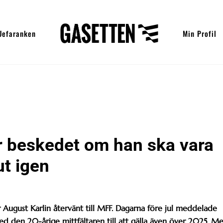
Uefaranken
Min Profil
r beskedet om han ska vara
ut igen
ar August Karlin återvänt till MFF. Dagarna före jul meddelade
d den 20-årige mittfältaren till att gälla även över 2025. M