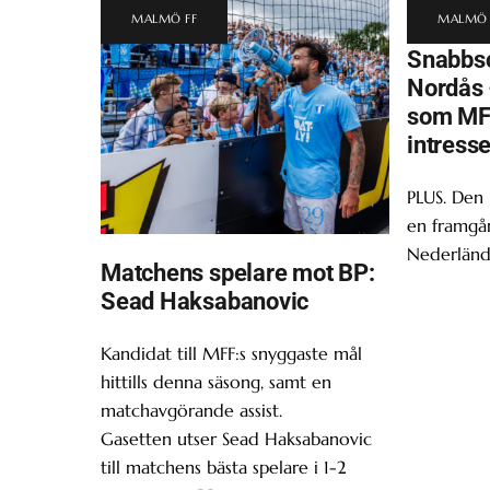
MALMÖ FF
MALMÖ 
Snabbsc
Nordås 
som MF
intress
PLUS. Den
en framgån
Nederländ
Matchens spelare mot BP:
Sead Haksabanovic
Kandidat till MFF:s snyggaste mål
hittills denna säsong, samt en
matchavgörande assist.
Gasetten utser Sead Haksabanovic
till matchens bästa spelare i 1-2