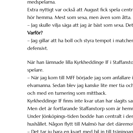
medspelarna.
Extra nyttigt var också att August fick spela cent
hör hemma. Mest som sexa, men även som åtta.
– Jag skulle vilja säga att jag är bäst som sexa. De
Varför?
– Jag gillar att ha boll och styra tempot i matche
defensivt.
När han lämnade lilla Kyrkheddinge IF i Staffanst
spelare.
– När jag kom till MFF började jag som anfallare i
elvamanna. Sedan blev jag kanske lite mer tia och 
och med en turnering som mittback.
Kyrkheddinge IF finns inte kvar utan har slagits s
Men det är fortfarande Staffanstorp som är hem
Under Jönköpings-tiden bodde han centralt i den
hushållet. Någon flytt till Malmö har det däremot 
– Det tar ju bara en kvart med bil in till träningar