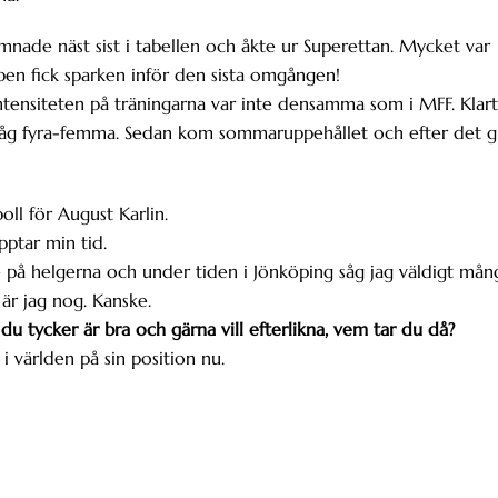
mnade näst sist i tabellen och åkte ur Superettan. Mycket var
aben fick sparken inför den sista omgången!
intensiteten på träningarna var inte densamma som i MFF. Klart
 låg fyra-femma. Sedan kom sommaruppehållet och efter det g
ll för August Karlin.
pptar min tid.
e på helgerna och under tiden i Jönköping såg jag väldigt mån
 är jag nog. Kanske.
u tycker är bra och gärna vill efterlikna, vem tar du då?
i världen på sin position nu.