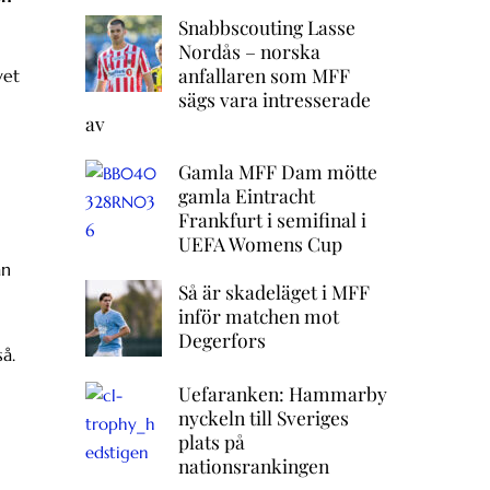
Snabbscouting Lasse
Nordås – norska
anfallaren som MFF
vet
sägs vara intresserade
av
Gamla MFF Dam mötte
gamla Eintracht
Frankfurt i semifinal i
UEFA Womens Cup
ån
Så är skadeläget i MFF
inför matchen mot
Degerfors
å.
Uefaranken: Hammarby
nyckeln till Sveriges
plats på
nationsrankingen