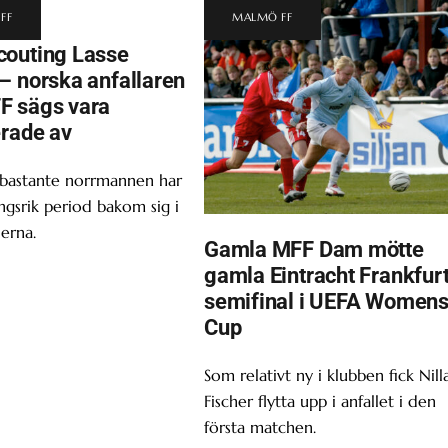
FF
MALMÖ FF
outing Lasse
– norska anfallaren
F sägs vara
erade av
 bastante norrmannen har
gsrik period bakom sig i
erna.
Gamla MFF Dam mötte
gamla Eintracht Frankfurt
semifinal i UEFA Women
Cup
Som relativt ny i klubben fick Nill
Fischer flytta upp i anfallet i den
första matchen.