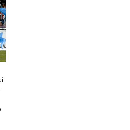
 i
s
a