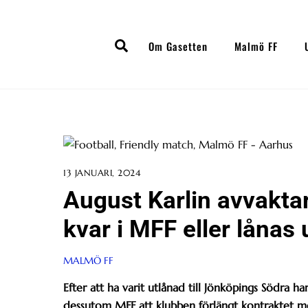
Skip
to
Search
content
Om Gasetten
Malmö FF
13 JANUARI, 2024
August Karlin avvakta
kvar i MFF eller lånas 
MALMÖ FF
Efter att ha varit utlånad till Jönköpings Södra h
dessutom MFF att klubben förlängt kontraktet me