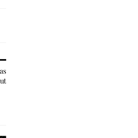
as
lut