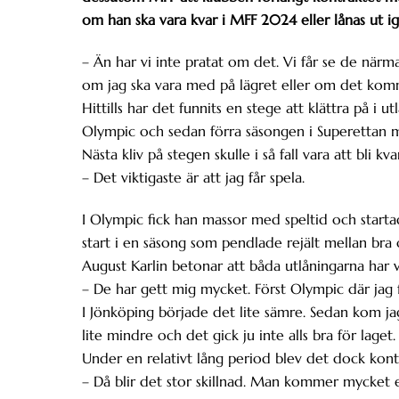
om han ska vara kvar i MFF 2024 eller lånas ut i
– Än har vi inte pratat om det. Vi får se de närm
om jag ska vara med på lägret eller om det komm
Hittills har det funnits en stege att klättra på i 
Olympic och sedan förra säsongen i Superettan m
Nästa kliv på stegen skulle i så fall vara att bli kv
– Det viktigaste är att jag får spela.
I Olympic fick han massor med speltid och startad
start i en säsong som pendlade rejält mellan bra 
August Karlin betonar att båda utlåningarna har v
– De har gett mig mycket. Först Olympic där jag 
I Jönköping började det lite sämre. Sedan kom jag
lite mindre och det gick ju inte alls bra för laget.
Under en relativt lång period blev det dock kont
– Då blir det stor skillnad. Man kommer mycket en