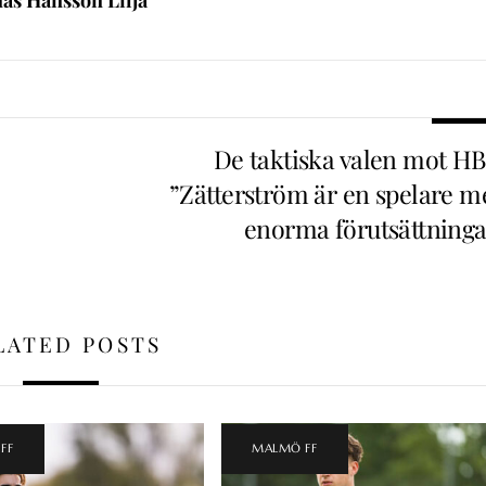
De taktiska valen mot HB
”Zätterström är en spelare m
enorma förutsättninga
LATED POSTS
FF
MALMÖ FF