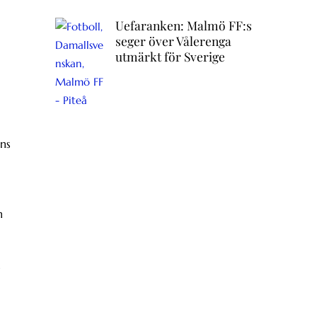
Uefaranken: Malmö FF:s
seger över Vålerenga
utmärkt för Sverige
ans
n
s