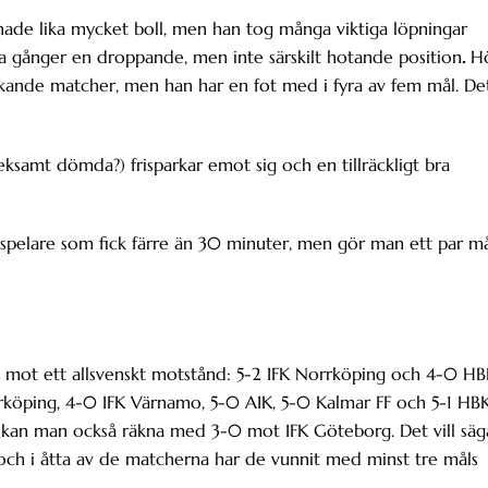
hade lika mycket boll, men han tog många viktiga löpningar
gånger en droppande, men inte särskilt hotande position
.
Hö
ckande matcher, men han har en fot med i fyra av fem mål. De
eksamt dömda?) frisparkar emot sig och en tillräckligt bra
l spelare som fick färre än 30 minuter, men gör man ett par m
l mot ett allsvenskt motstånd: 5-2 IFK Norrköping och 4-0 HB
orrköping, 4-0 IFK Värnamo, 5-0 AIK, 5-0 Kalmar FF och 5-1 HBK
kan man också räkna med 3-0 mot IFK Göteborg. Det vill säg
 och i åtta av de matcherna har de vunnit med minst tre måls