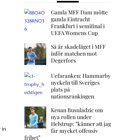
Gamla MFF Dam mötte
gamla Eintracht
Frankfurt i semifinal i
UEFA Womens Cup
Så är skadeläget i MFF
inför matchen mot
Degerfors
Uefaranken: Hammarby
nyckeln till Sveriges
plats på
nationsrankingen
Kenan Busuladzic om
nya rollen under
Helstrup: ”känner att jag
 in
får mycket offensiv
frihet”