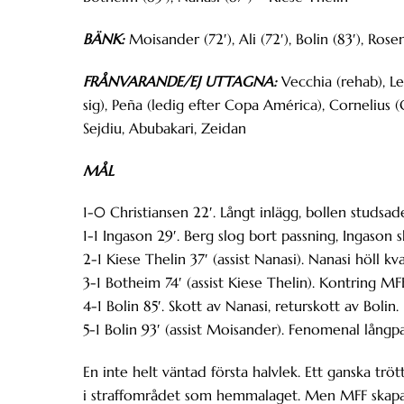
BÄNK:
Moisander (72′), Ali (72′), Bolin (83′), Rose
FRÅNVARANDE/EJ UTTAGNA:
Vecchia (rehab), L
sig), Peña (ledig efter Copa América), Cornelius 
Sejdiu, Abubakari, Zeidan
MÅL
1-0 Christiansen 22′. Långt inlägg, bollen studsad
1-1 Ingason 29′. Berg slog bort passning, Ingason s
2-1 Kiese Thelin 37′ (assist Nanasi). Nanasi höll kv
3-1 Botheim 74′ (assist Kiese Thelin). Kontring M
4-1 Bolin 85′. Skott av Nanasi, returskott av Bolin.
5-1 Bolin 93′ (assist Moisander). Fenomenal långp
En inte helt väntad första halvlek. Ett ganska trö
i straffområdet som hemmalaget. Men MFF skapa