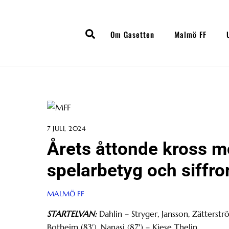
Skip
to
Search
content
Om Gasetten
Malmö FF
7 JULI, 2024
Årets åttonde kross m
spelarbetyg och siffr
MALMÖ FF
STARTELVAN:
Dahlin – Stryger, Jansson, Zätterströ
Botheim (83′), Nanasi (87′) – Kiese Thelin