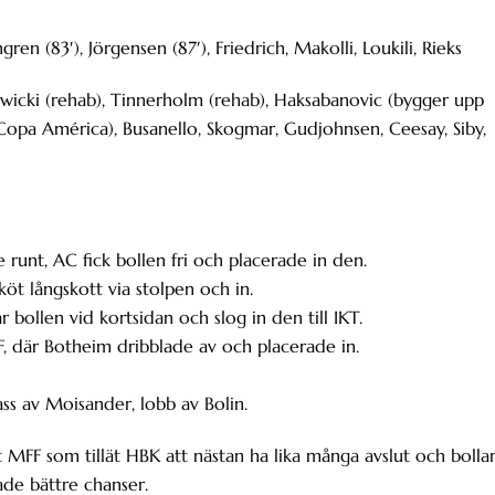
ngren (83′), Jörgensen (87′), Friedrich, Makolli, Loukili, Rieks
ewicki (rehab), Tinnerholm (rehab), Haksabanovic (bygger upp
(Copa América), Busanello, Skogmar, Gudjohnsen, Ceesay, Siby,
e runt, AC fick bollen fri och placerade in den.
köt långskott via stolpen och in.
ar bollen vid kortsidan och slog in den till IKT.
FF, där Botheim dribblade av och placerade in.
ass av Moisander, lobb av Bolin.
tt MFF som tillät HBK att nästan ha lika många avslut och bollar
de bättre chanser.