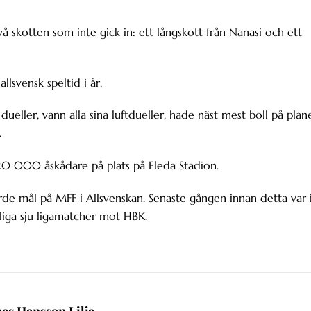
två skotten som inte gick in: ett långskott från Nanasi och ett
lsvensk speltid i år.
dueller, vann alla sina luftdueller, hade näst mest boll på plan
.
 20 000 åskådare på plats på Eleda Stadion.
de mål på MFF i Allsvenskan. Senaste gången innan detta var 
tliga sju ligamatcher mot HBK.
nas Hansson Lilja