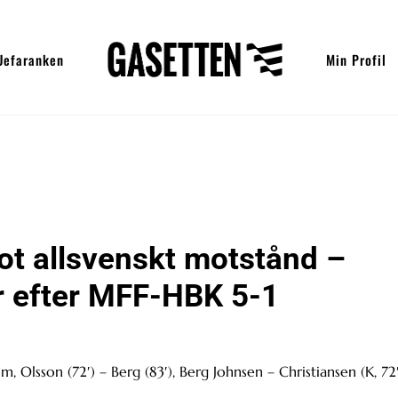
Uefaranken
Min Profil
ot allsvenskt motstånd –
or efter MFF-HBK 5-1
m, Olsson (72′) – Berg (83′), Berg Johnsen – Christiansen (K, 72′