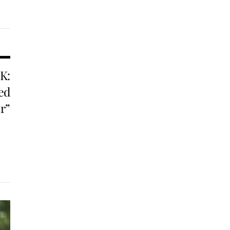
K:
ed
r”