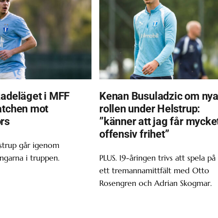
kadeläget i MFF
Kenan Busuladzic om ny
atchen mot
rollen under Helstrup:
rs
”känner att jag får mycke
offensiv frihet”
strup går igenom
ingarna i truppen.
PLUS. 19-åringen trivs att spela på
ett tremannamittfält med Otto
Rosengren och Adrian Skogmar.