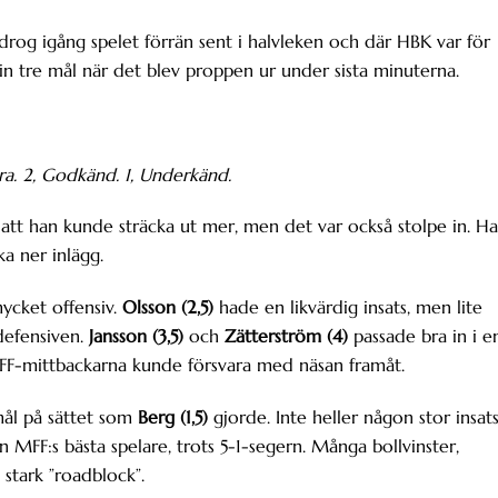
drog igång spelet förrän sent i halvleken och där HBK var för
in tre mål när det blev proppen ur under sista minuterna.
bra. 2, Godkänd. 1, Underkänd.
 att han kunde sträcka ut mer, men det var också stolpe in. H
ka ner inlägg.
mycket offensiv.
Olsson (2,5)
hade en likvärdig insats, men lite
 defensiven.
Jansson (3,5)
och
Zätterström (4)
passade bra in i e
FF-mittbackarna kunde försvara med näsan framåt.
mål på sättet som
Berg (1,5)
gjorde. Inte heller någon stor insat
n MFF:s bästa spelare, trots 5-1-segern. Många bollvinster,
 stark ”roadblock”.