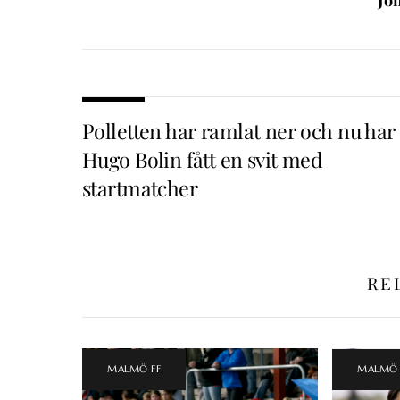
Polletten har ramlat ner och nu har
Hugo Bolin fått en svit med
startmatcher
RE
MALMÖ FF
MALMÖ 