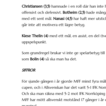
Christiansen (3,5)
hamnade i en roll där han inte 
offensivt och defensivt.
Botheim (2,5)
hade många 
med ett sent mål.
Nanasi (4,5)
har haft mer utsti
går inte att motivera ett lägre betyg.
Kiese Thelin (4)
med ett mål, en assist, en del (tv
uppspelspunkt.
Som grundregel brukar vi inte ge spelarbetyg til
som
Bolin (4)
så ska man ha det.
SIFFROR
För sjunde gången i år gjorde MFF minst fyra må
cupen, och i Allsvenskan har det varit 5-1 IFK N
Och ska man räkna med 5-2 mot IFK Norrköping 
MFF har mött allsvenskt motstånd 17 gånger i år
marginal.