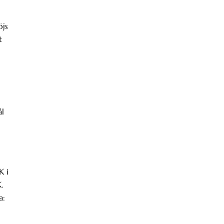
js
t
ål
K i
.
a: