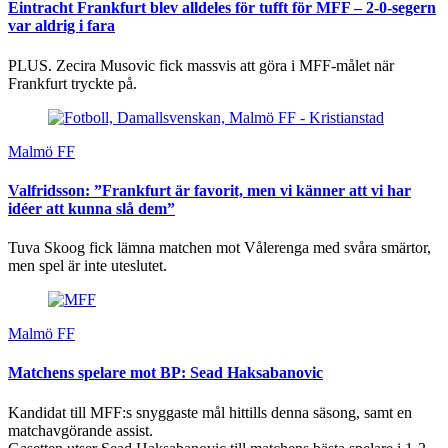
Eintracht Frankfurt blev alldeles för tufft för MFF – 2-0-segern
var aldrig i fara
PLUS. Zecira Musovic fick massvis att göra i MFF-målet när
Frankfurt tryckte på.
Malmö FF
Valfridsson: ”Frankfurt är favorit, men vi känner att vi har
idéer att kunna slå dem”
Tuva Skoog fick lämna matchen mot Vålerenga med svåra smärtor,
men spel är inte uteslutet.
Malmö FF
Matchens spelare mot BP: Sead Haksabanovic
Kandidat till MFF:s snyggaste mål hittills denna säsong, samt en
matchavgörande assist.