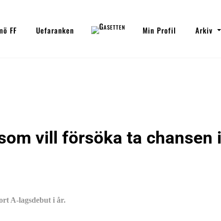
mö FF
Uefaranken
Min Profil
Arkiv
om vill försöka ta chansen 
rt A-lagsdebut i år.