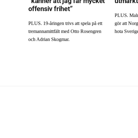
”känner att jag får mycket
utmärkt
offensiv frihet”
PLUS. Malm
PLUS. 19-åringen trivs att spela på ett
gör att Norg
tremannamittfält med Otto Rosengren
hota Sverig
och Adrian Skogmar.