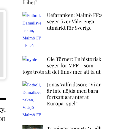
frihet”
Uefaranken: Malmö FF:s
seger över Vålerenga
utmärkt för Sverige
Ole Törner: En historisk
seger för MFF – som
togs trots att det finns mer att ta ut
Jonas Valfridsson: ”Vi är
är inte nöjda med bara
fortsatt garanterat
Europa-spel”
y,
on
Träningsrapport: AC allt