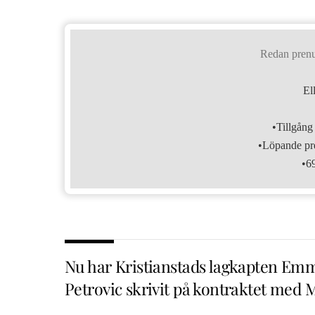
Redan pren
El
•Tillgång 
•Löpande pre
•6
Nu har Kristianstads lagkapten Em
Petrovic skrivit på kontraktet med 