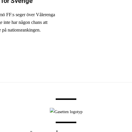
 för Sverige
ö FF:s seger över Vålerenga
e inte har någon chans att
e på nationsrankingen.