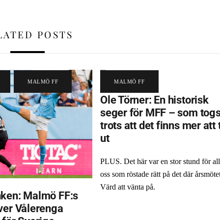
LATED POSTS
,
MALMÖ FF
MALMÖ FF
Ole Törner: En historisk
seger för MFF – som tog
trots att det finns mer att 
ut
PLUS. Det här var en stor stund för al
oss som röstade rätt på det där årsmötet
Värd att vänta på.
ken: Malmö FF:s
ver Vålerenga