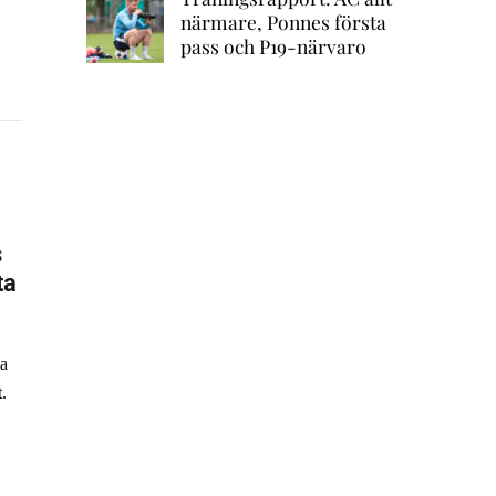
närmare, Ponnes första
pass och P19-närvaro
s
ta
la
.