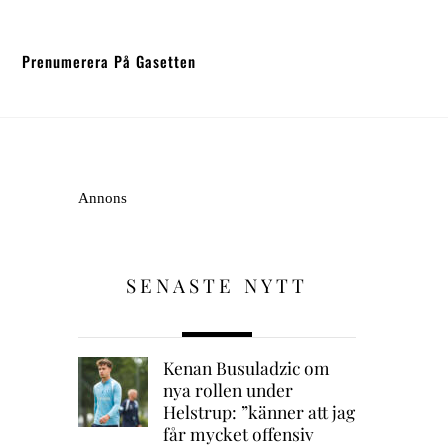
Prenumerera På Gasetten
Annons
i
SENASTE NYTT
Kenan Busuladzic om
nya rollen under
Helstrup: ”känner att jag
får mycket offensiv