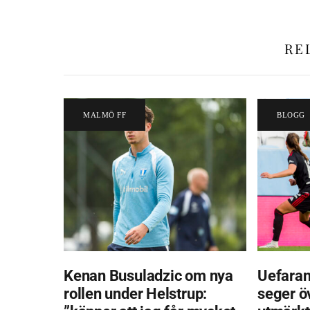
RE
MALMÖ FF
BLOGG
Kenan Busuladzic om nya
Uefaran
rollen under Helstrup:
seger ö