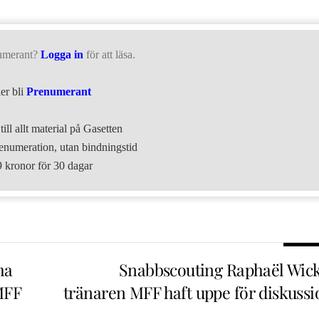
umerant?
Logga in
för att läsa.
ler bli
Prenumerant
till allt material på Gasetten
numeration, utan bindningstid
9 kronor för 30 dagar
ma
Snabbscouting Raphaël Wick
MFF
tränaren MFF haft uppe för diskussi