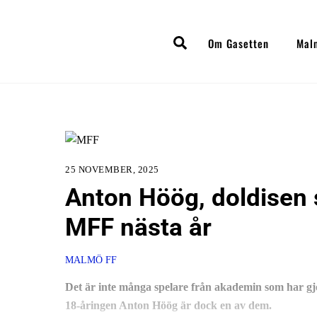
Skip
to
Search
Om Gasetten
Mal
content
25 NOVEMBER, 2025
Anton Höög, doldisen s
MFF nästa år
MALMÖ FF
Det är inte många spelare från akademin som har gjo
18-åringen Anton Höög är dock en av dem.