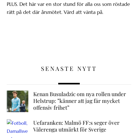
PLUS. Det här var en stor stund för alla oss som röstade
rätt på det där årsmötet. Värd att vänta på.
SENASTE NYTT
Kenan Busuladzic om nya rollen under
Helstrup: ”känner att jag får mycket
offensiv frihet”
Uefaranken: Malmö FF:s seger över
Vålerenga utmärkt för Sverige