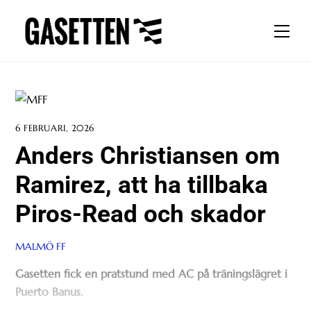
Skip
to
Men
content
6 FEBRUARI, 2026
Anders Christiansen om
Ramirez, att ha tillbaka
Piros-Read och skador
MALMÖ FF
Gasetten fick en pratstund med AC på träningslägret i
Puerto Banus.