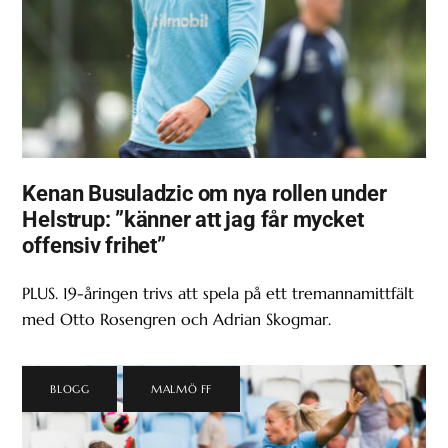
Kenan Busuladzic om nya rollen under
Helstrup: ”känner att jag får mycket
offensiv frihet”
PLUS. 19-åringen trivs att spela på ett tremannamittfält
med Otto Rosengren och Adrian Skogmar.
BLOGG
,
MALMÖ FF