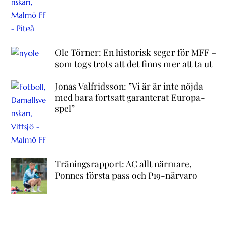
Ole Törner: En historisk seger för MFF –
som togs trots att det finns mer att ta ut
Jonas Valfridsson: ”Vi är är inte nöjda
med bara fortsatt garanterat Europa-
spel”
Träningsrapport: AC allt närmare,
Ponnes första pass och P19-närvaro