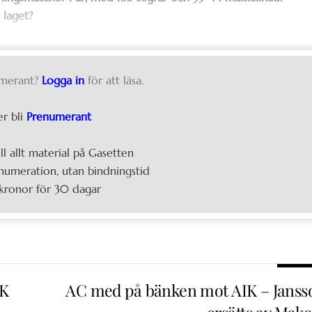
 laget?
merant?
Logga in
för att läsa.
er bli
Prenumerant
ill allt material på Gasetten
umeration, utan bindningstid
kronor för 30 dagar
IK
AC med på bänken mot AIK – Janss