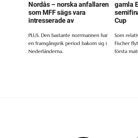
Nordås – norska anfallaren
gamla Ei
som MFF sägs vara
semifin
intresserade av
Cup
PLUS. Den bastante norrmannen har
Som relativ
en framgångsrik period bakom sig i
Fischer fly
Nederländerna.
första mat