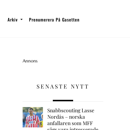
Arkiv
Prenumerera På Gasetten
Annons
SENASTE NYTT
Snabbscouting Lasse
Nordås – norska
anfallaren som MFF
sägs vara intresserade