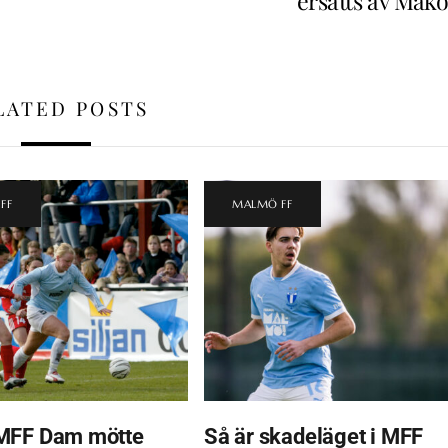
ersätts av Mako
LATED POSTS
FF
MALMÖ FF
MFF Dam mötte
Så är skadeläget i MFF