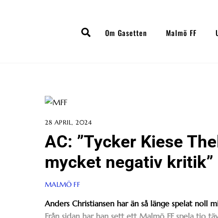
Skip
to
Search
content
Om Gasetten
Malmö FF
28 APRIL, 2024
AC: ”Tycker Kiese Theli
mycket negativ kritik”
MALMÖ FF
Anders Christiansen har än så länge spelat noll m
Från sidan har han sett ett Malmö FF spela tio täv