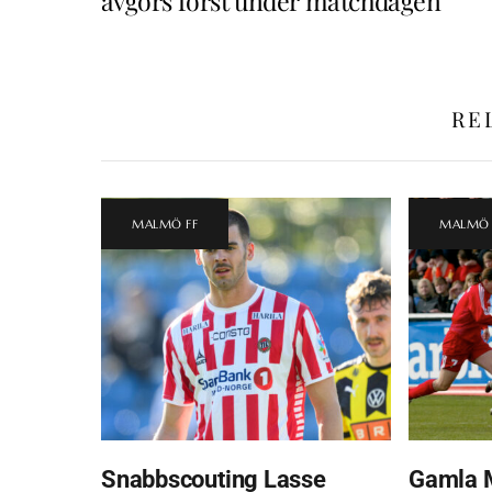
avgörs först under matchdagen
RE
MALMÖ FF
MALMÖ 
Snabbscouting Lasse
Gamla 