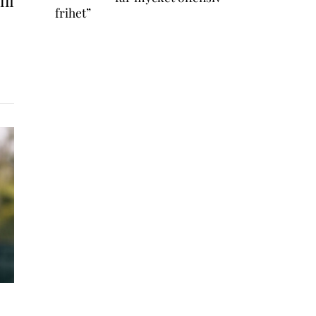
lli
frihet”