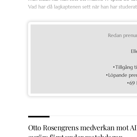
Vad har då lagkaptenen sett när han har studerat
Redan prenu
Ell
•Tillgång t
•Löpande pren
•69 
Otto Rosengrens medverkan mot A