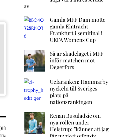
av
Gamla MFF Dam mötte
gamla Eintracht
Frankfurt i semifinal i
UEFA Womens Cup
Så är skadeläget i MFF
inför matchen mot
Degerfors
Uefaranken: Hammarby
nyckeln till Sveriges
plats på
nationsrankingen
Kenan Busuladzic om
nya rollen under
on
Helstrup: ”känner att jag
får mycket offensiv