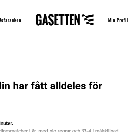
Uefaranken
Min Profil
n har fått alldeles för
inuter.
lingsmatcher i år, med nio segrar och 33-4 i målskillnad.