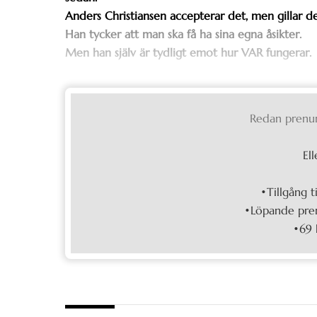
Anders Christiansen accepterar det, men gillar det
Han tycker att man ska få ha sina egna åsikter.
Men han själv är tydligt emot hur VAR fungerar.
Redan prenu
Ell
•Tillgång t
•Löpande pren
•69 