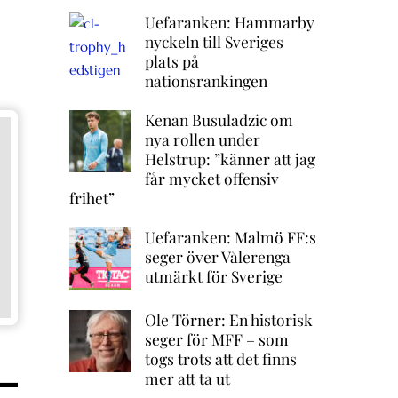
Uefaranken: Hammarby
nyckeln till Sveriges
plats på
nationsrankingen
Kenan Busuladzic om
nya rollen under
Helstrup: ”känner att jag
får mycket offensiv
frihet”
Uefaranken: Malmö FF:s
seger över Vålerenga
utmärkt för Sverige
Ole Törner: En historisk
seger för MFF – som
togs trots att det finns
mer att ta ut