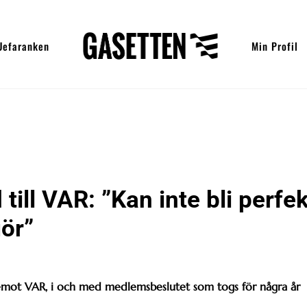
Uefaranken
Min Profil
ill VAR: ”Kan inte bli perfek
gör”
emot VAR, i och med medlemsbeslutet som togs för några år