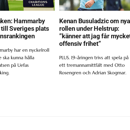
nken: Hammarby
Kenan Busuladzic om ny
till Sveriges plats
rollen under Helstrup:
onsrankingen
”känner att jag får mycke
offensiv frihet”
marby har en nyckelroll
 ska kunna hålla
PLUS. 19-åringen trivs att spela på
atsen på Uefas
ett tremannamittfält med Otto
king.
Rosengren och Adrian Skogmar.