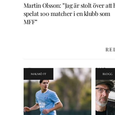
Martin Olsson: ”Jag är stolt över att 
spelat 100 matcher i en klubb som
MFF”
RE
MALMÖ FF
BLOGG