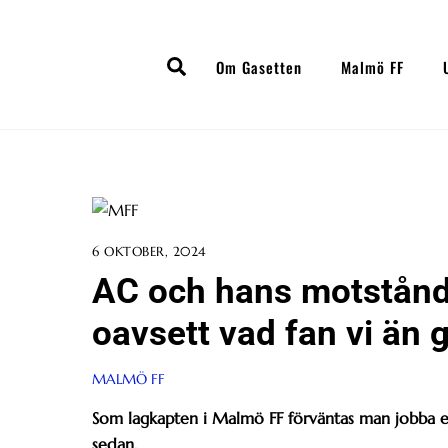
Skip
to
Search
content
Om Gasetten
Malmö FF
6 OKTOBER, 2024
AC och hans motstånd t
oavsett vad fan vi än 
MALMÖ FF
Som lagkapten i Malmö FF förväntas man jobba 
sedan.