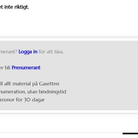
 inte riktigt.
merant?
Logga in
för att läsa.
er bli
Prenumerant
ill allt material på Gasetten
umeration, utan bindningstid
kronor för 30 dagar