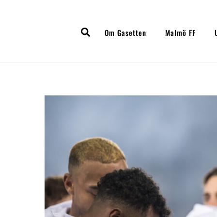
Skip
to
Search
content
Om Gasetten
Malmö FF