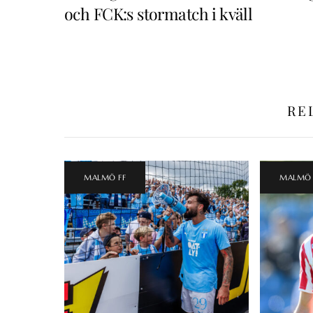
och FCK:s stormatch i kväll
RE
MALMÖ FF
MALMÖ 