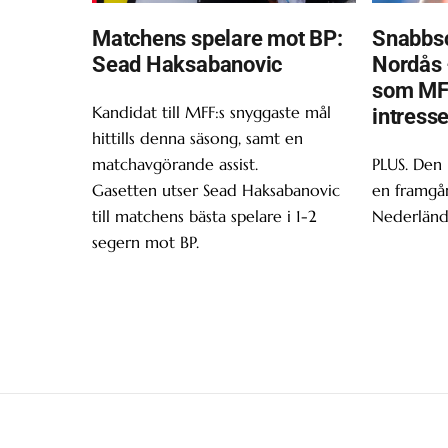
Matchens spelare mot BP:
Snabbsc
Sead Haksabanovic
Nordås 
som MF
Kandidat till MFF:s snyggaste mål
intress
hittills denna säsong, samt en
matchavgörande assist.
PLUS. Den
Gasetten utser Sead Haksabanovic
en framgån
till matchens bästa spelare i 1-2
Nederländ
segern mot BP.