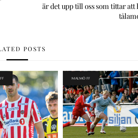
är det upp till oss som tittar att
tålam
LATED POSTS
FF
MALMÖ FF