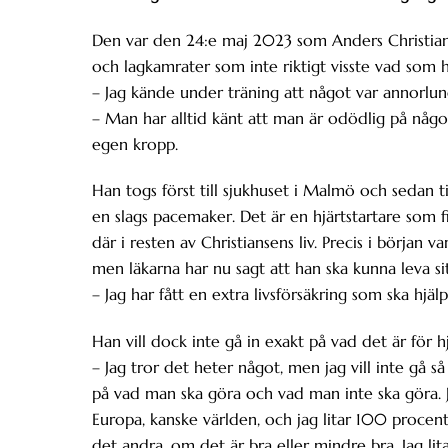
Den var den 24:e maj 2023 som Anders Christians
och lagkamrater som inte riktigt visste vad som 
– Jag kände under träning att något var annorlund
– Man har alltid känt att man är odödlig på någo
egen kropp.
Han togs först till sjukhuset i Malmö och sedan t
en slags pacemaker. Det är en hjärtstartare som
där i resten av Christiansens liv. Precis i början 
men läkarna har nu sagt att han ska kunna leva sitt
– Jag har fått en extra livsförsäkring som ska hjä
Han vill dock inte gå in exakt på vad det är för 
– Jag tror det heter något, men jag vill inte gå så
på vad man ska göra och vad man inte ska göra. J
Europa, kanske världen, och jag litar 100 procen
det andra, om det är bra eller mindre bra. Jag lit