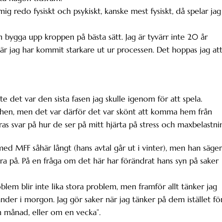
 mig redo fysiskt och psykiskt, kanske mest fysiskt, då spelar jag
 bygga upp kroppen på bästa sätt. Jag är tyvärr inte 20 år
är jag har kommit starkare ut ur processen. Det hoppas jag at
te det var den sista fasen jag skulle igenom för att spela.
chen, men det var därför det var skönt att komma hem från
as svar på hur de ser på mitt hjärta på stress och maxbelastni
med MFF såhär långt (hans avtal går ut i vinter), men han säger
ra på. På en fråga om det här har förändrat hans syn på saker
roblem blir inte lika stora problem, men framför allt tänker jag
er i morgon. Jag gör saker när jag tänker på dem istället fö
n månad, eller om en vecka”.