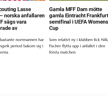
outing Lasse
Gamla MFF Dam mötte
– norska anfallaren
gamla Eintracht Frankfurt
F sägs vara
semifinal i UEFA Women
erade av
Cup
 bastante norrmannen har
Som relativt ny i klubben fick Nill
gsrik period bakom sig i
Fischer flytta upp i anfallet i den
erna.
första matchen.