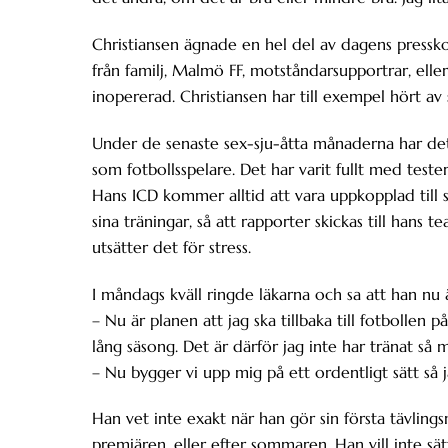
Christiansen ägnade en hel del av dagens presskon
från familj, Malmö FF, motståndarsupportrar, ell
inopererad. Christiansen har till exempel hört av s
Under de senaste sex-sju-åtta månaderna har det
som fotbollsspelare. Det har varit fullt med test
Hans ICD kommer alltid att vara uppkopplad till 
sina träningar, så att rapporter skickas till hans 
utsätter det för stress.
I måndags kväll ringde läkarna och sa att han nu ä
– Nu är planen att jag ska tillbaka till fotbollen p
lång säsong. Det är därför jag inte har tränat så
– Nu bygger vi upp mig på ett ordentligt sätt så 
Han vet inte exakt när han gör sin första tävlings
premiären, eller efter sommaren. Han vill inte sä