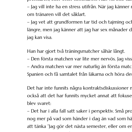
– Jag vill inte ha en stress utifrån. När jag känner
om tränaren vill det såklart.
– Jag vet att grundformen tar tid och tajming och
längre, men jag känner att jag har sex månader d
jag kan visa.
Han har gjort två träningsmatcher såhär långt.
– Den första matchen var lite mer nervös. Jag viss
– Andra matchen var mer naturlig än första mat
Spanien och få samtalet från läkarna och höra der
Det har inte funnits några kontraktsdiskussioner 
också att det har funnits mycket annat att fokuse
blev svaret:
– Det har i alla fall satt saker i perspektiv. Små p
nog mer på vad som händer i dag än vad som händ
att tänka ”Jag gör det nästa semester, eller om e