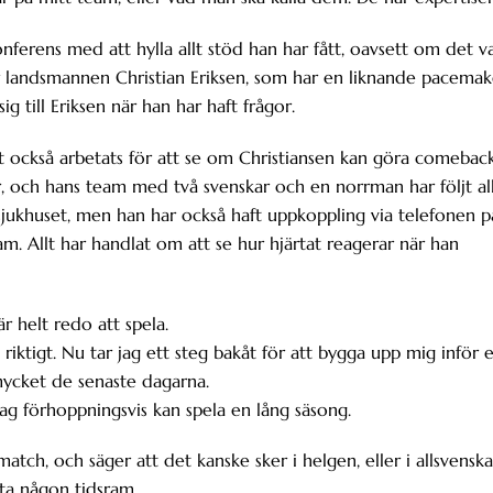
ferens med att hylla allt stöd han har fått, oavsett om det v
er landsmannen Christian Eriksen, som har en liknande pacemak
ig till Eriksen när han har haft frågor.
 också arbetats för att se om Christiansen kan göra comebac
er, och hans team med två svenskar och en norrman har följt all
sjukhuset, men han har också haft uppkoppling via telefonen p
team. Allt har handlat om att se hur hjärtat reagerar när han
r helt redo att spela.
å riktigt. Nu tar jag ett steg bakåt för att bygga upp mig inför 
 mycket de senaste dagarna.
jag förhoppningsvis kan spela en lång säsong.
match, och säger att det kanske sker i helgen, eller i allsvenska
tta någon tidsram.