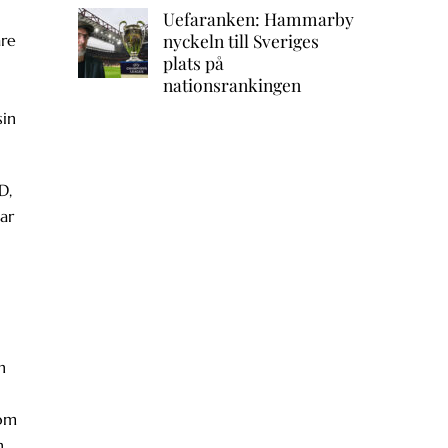
Uefaranken: Hammarby
nyckeln till Sveriges
are
plats på
nationsrankingen
sin
D,
ar
n
 om
.