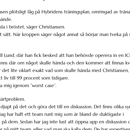
en plötsligt låg på Hybridens träningsplan, omringad av trän
hände.
a i bröstet, säger Christiansen.
t sätt. När kroppen säger något annat så börjar man tveka på 
ill Lund, där han fick besked att han behövde operera in en IC
 finns där om något skulle hända och den kommer att finnas kv
var det lite oklart exakt vad som skulle hända med Christiansen,
 liv till 99 procent som tidigare.
lpa mig igenom ”worst case”.
hjärtproblem.
 djupt på det och göra det till en diskussion. Det finns olika sy
ag har haft ett team runt mig som är bland de duktigaste i
t på dem. Sedan har jag inte lust att öppna upp en diskussion
ar på mitt team, eller vad man ska kalla dem. De har expertisen