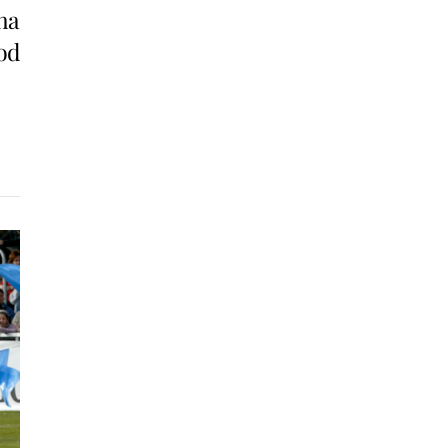
 ha
od