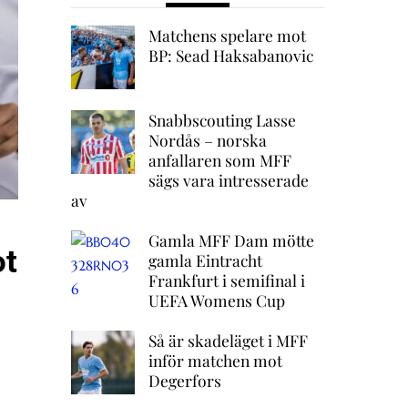
Matchens spelare mot
BP: Sead Haksabanovic
Snabbscouting Lasse
Nordås – norska
anfallaren som MFF
sägs vara intresserade
av
Gamla MFF Dam mötte
ot
gamla Eintracht
Frankfurt i semifinal i
UEFA Womens Cup
Så är skadeläget i MFF
inför matchen mot
Degerfors