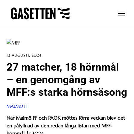
Skip
to
Men
content
12 AUGUSTI, 2024
27 matcher, 18 hörnmål
– en genomgång av
MFF:s starka hörnsäsong
MALMÖ FF
När Malmö FF och PAOK möttes förra veckan blev det
en påfyllnad av den redan långa listan med MFF-
hörnmål år 2024.