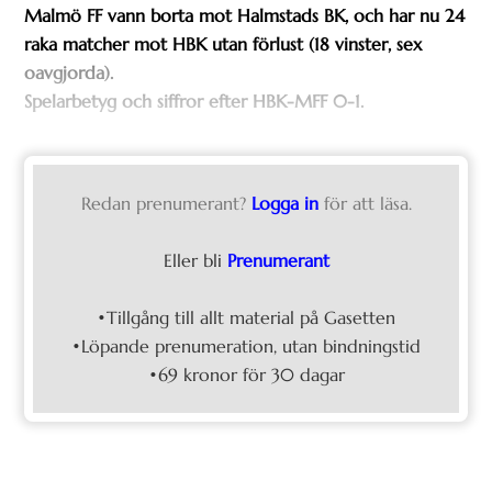
Malmö FF vann borta mot Halmstads BK, och har nu 24
raka matcher mot HBK utan förlust (18 vinster, sex
oavgjorda).
Spelarbetyg och siffror efter HBK-MFF 0-1.
Redan prenumerant?
Logga in
för att läsa.
Eller bli
Prenumerant
•Tillgång till allt material på Gasetten
•Löpande prenumeration, utan bindningstid
•69 kronor för 30 dagar