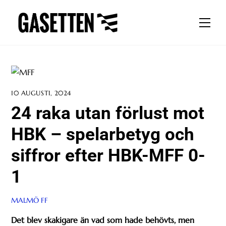
Skip
to
Men
content
10 AUGUSTI, 2024
24 raka utan förlust mot
HBK – spelarbetyg och
siffror efter HBK-MFF 0-
1
MALMÖ FF
Det blev skakigare än vad som hade behövts, men