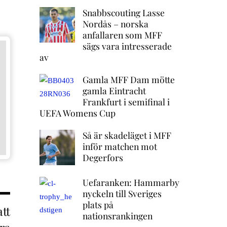
Snabbscouting Lasse
Nordås – norska
anfallaren som MFF
sägs vara intresserade
av
Gamla MFF Dam mötte
gamla Eintracht
Frankfurt i semifinal i
UEFA Womens Cup
Så är skadeläget i MFF
inför matchen mot
Degerfors
Uefaranken: Hammarby
nyckeln till Sveriges
plats på
tt
nationsrankingen