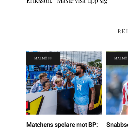
Eriksson: ”Måste visa upp sig”
RE
MALMÖ FF
MALMÖ 
Matchens spelare mot BP:
Snabbsc