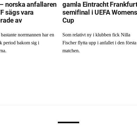
– norska anfallaren
gamla Eintracht Frankfurt
F sägs vara
semifinal i UEFA Women
erade av
Cup
bastante norrmannen har en
Som relativt ny i klubben fick Nilla
k period bakom sig i
Fischer flytta upp i anfallet i den första
rna.
matchen.