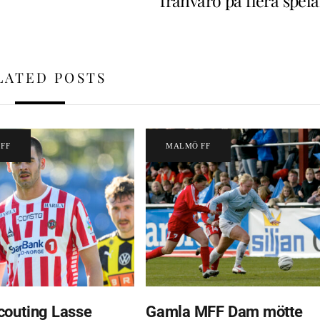
frånvaro på flera spel
LATED POSTS
FF
MALMÖ FF
outing Lasse
Gamla MFF Dam mötte