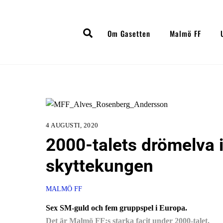
Skip
to
Search
content
Om Gasetten
Malmö FF
4 AUGUSTI, 2020
2000-talets drömelva 
skyttekungen
MALMÖ FF
Sex SM-guld och fem gruppspel i Europa.
Det är Malmö FF:s starka facit under 2000-talet.