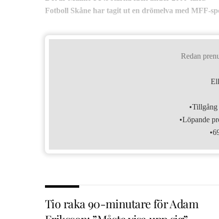
Fotboll Skåne har tagit ut en drömelva med MFF-sp
Redan pren
El
•Tillgång 
•Löpande pre
•6
Tio raka 90-minutare för Adam