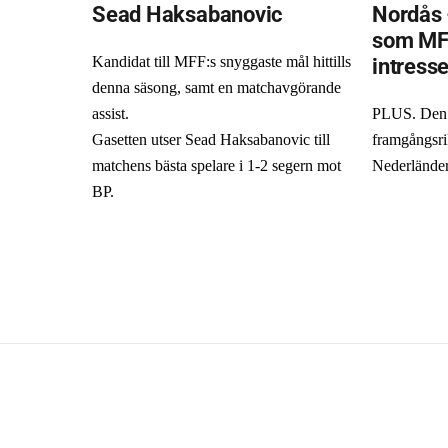
Sead Haksabanovic
Nordås 
som MF
intress
Kandidat till MFF:s snyggaste mål hittills
denna säsong, samt en matchavgörande
assist.
PLUS. Den 
Gasetten utser Sead Haksabanovic till
framgångsri
matchens bästa spelare i 1-2 segern mot
Nederlände
BP.