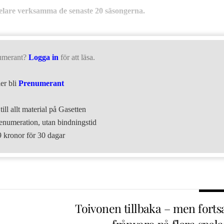
elare verksamma de senaste 20 säsongerna.
umerant?
Logga in
för att läsa.
ler bli
Prenumerant
till allt material på Gasetten
numeration, utan bindningstid
9 kronor för 30 dagar
Toivonen tillbaka – men fortsa