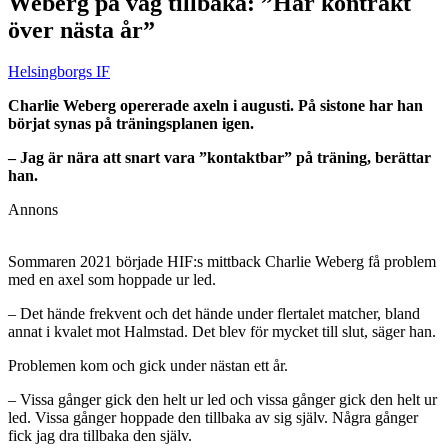
Weberg på väg tillbaka: ”Har kontrakt
över nästa år”
Helsingborgs IF
Charlie Weberg opererade axeln i augusti. På sistone har han
börjat synas på träningsplanen igen.
– Jag är nära att snart vara ”kontaktbar” på träning, berättar
han.
Annons
Sommaren 2021 började HIF:s mittback Charlie Weberg få problem
med en axel som hoppade ur led.
– Det hände frekvent och det hände under flertalet matcher, bland
annat i kvalet mot Halmstad. Det blev för mycket till slut, säger han.
Problemen kom och gick under nästan ett år.
– Vissa gånger gick den helt ur led och vissa gånger gick den helt ur
led. Vissa gånger hoppade den tillbaka av sig själv. Några gånger
fick jag dra tillbaka den själv.