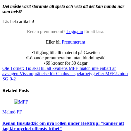
Det måste varit störande att spela och veta att det kan hända när
som helst?
Läs hela artikeln!
Redan prenumerant?
Logga in
för att läsa.
Eller bli
Prenumerant
•Tillgång till allt material på Gasetten
•Löpande prenumeration, utan bindningstid
•69 kronor för 30 dagar
Ole Törner: Tio skäl till att kvällens MFF-match inte enbart är
avslagen
Viss upprättelse för Chalus – spelarbetyg efter MFF-Union
SG 0-2
Related Posts
Malmö FF
Kenan Busuladzic om nya rollen under Helstrup: ”känner att
jag får mycket offensiv frihet”