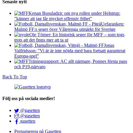
Senaste nytt
Kenan Busuladzic om nya rollen under Helstrup:
”känner att jag får mycket offensiv frihet”
Uefaranken:
Malmö FF:s seger över Vålerenga utmärkt för Sverige
Ole Törner: En historisk seger för MFF – som togs
trots att det finns mer att ta ut
Jonas
Valfridsson: ”Vi är är inte nöjda med bara fortsatt garanterat
Europa-spel”
Träningsrapport: AC allt närmare, Ponnes första pass
och P19-närvaro
Back To Top
Följ oss på sociala medier!
@gasetten
@gasetten
gasetten
Prenumerera på Gasetten