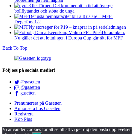
problemen på hemmaplan
Ole Törner: Det kommer att ta tid att överge
bollflyttandet och stötta de unga
Det usla hemmafacitet blir allt uslare – MFF-
Degerfors 1-2
Ny storseger för P19 – knaprar in på serieledningen
Uefaranken:
Nu gäller det att lottningen i Europa Cup går rätt för MFF
Back To Top
Följ oss på sociala medier!
@gasetten
@gasetten
gasetten
Prenumerera på Gasetten
Annonsera hos Gasetten
Registrera
Köp Plus
Vi använder cookies för att se till att vi ger dig den bästa upplevelsen