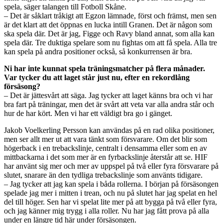
spela, säger talangen till Fotboll Skåne.
– Det är såklart tråkigt att Egzon lämnade, först och främst, men sen
är det klart att det öppnas en lucka intill Granen. Det är någon som
ska spela där. Det är jag, Figge och Ravy bland annat, som alla kan
spela där. Tre duktiga spelare som nu fightas om att få spela. Alla tre
kan spela på andra positioner också, så konkurrensen är bra.
Ni har inte kunnat spela träningsmatcher på flera månader.
Var tycker du att laget står just nu, efter en rekordlång
försäsong?
– Det är jättesvårt att säga. Jag tycker att laget känns bra och vi har
bra fart på träningar, men det är svårt att veta var alla andra står och
hur de har kört. Men vi har ett väldigt bra go i gänget.
Jakob Voelkerling Persson kan användas på en rad olika positioner,
men ser allt mer ut att vara tänkt som försvarare. Om det blir som
högerback i en trebackslinje, centralt i densamma eller som en av
mittbackarna i det som mer är en fyrbackslinje återstår att se. HIF
har använt sig mer och mer av uppspel på två eller fyra försvarare på
slutet, snarare än den tydliga trebackslinje som använts tidigare.
– Jag tycker att jag kan spela i båda rollerna. I början på försäsongen
spelade jag mer i mitten i trean, och nu på slutet har jag spelat en hel
del till höger. Sen har vi spelat lite mer på att bygga på två eller fyra,
och jag känner mig trygg i alla roller. Nu har jag fått prova på alla
under en längre tid här under försäsongen.