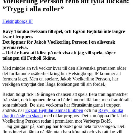
Voelkerling Persson redo att fylla luckan:
”Trygg i alla roller”
Helsingborgs IF
Ravy Tsouka tveksam till spel, och Egzon Bejtulai inte längre
kvar i truppen.
Det öppnar för Jakob Voelkerling Persson i en allsvensk
premiärelva.
– Det är bara att köra på och visa att jag vill spela, säger
talangen till Fotboll Skåne.
Med mindre än två veckor kvar till den allsvenska premiären råder
det fortfarande osäkerhet kring hur Helsingborgs IF kommer att
formera laget. Men en spelare, Jakob Voelkerling Persson, har
verkligen utnyttjat den långa försäsongen till sin fördel.
Redan tidigt fick 19-åringen chansen att spela flera träningsmatcher
från start, och imponerade som både innermittfältare, men framförallt
som mittback. De sista veckorna har förutsättningarna i truppen
ändrats, när
Egzon Bejtulai lämnat klubben
och nu
Ravy Tsouka
dragit på sig en skada
med oklar prognos. Det kan öppna för Jakob
Voelkerling Persson redan i premiären mot Varbergs BoIS.
– Jag gnuggar på, som jag har försökt göra hela försäsongen. Det
finns inget att tänka på där, utan bara köra på och visa att jag vill