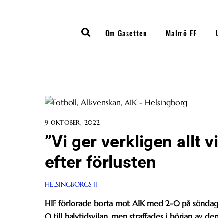
Skip
to
Search
content
Om Gasetten
Malmö FF
9 OKTOBER, 2022
”Vi ger verkligen allt
efter förlusten
HELSINGBORGS IF
HIF förlorade borta mot AIK med 2-0 på söndagsk
0 till halvtidsvilan, men straffades i början av de