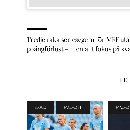
Tredje raka seriesegern för MFF ut
poängförlust – men allt fokus på kva
RE
BLOGG
,
MALMÖ FF
MALMÖ 