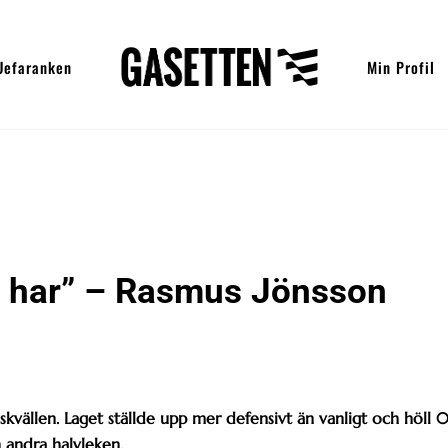
Uefaranken
Min Profil
 vi har” – Rasmus Jönsson
vällen. Laget ställde upp mer defensivt än vanligt och höll 
n andra halvleken.