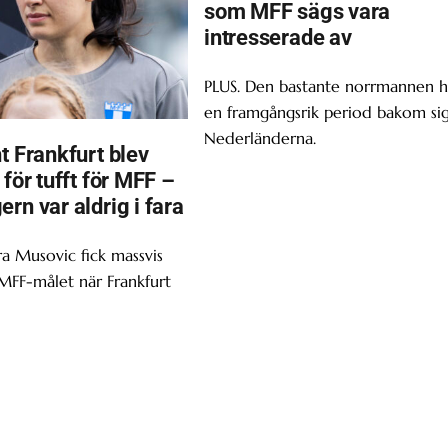
som MFF sägs vara
intresserade av
PLUS. Den bastante norrmannen h
en framgångsrik period bakom sig
Nederländerna.
t Frankfurt blev
 för tufft för MFF –
rn var aldrig i fara
ra Musovic fick massvis
 MFF-målet när Frankfurt
.