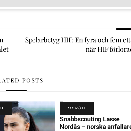
an
Spelarbetyg HIF: En fyra och fem ett
let
när HIF förlora
LATED POSTS
FF
MALMÖ FF
Snabbscouting Lasse
Nordås – norska anfallar