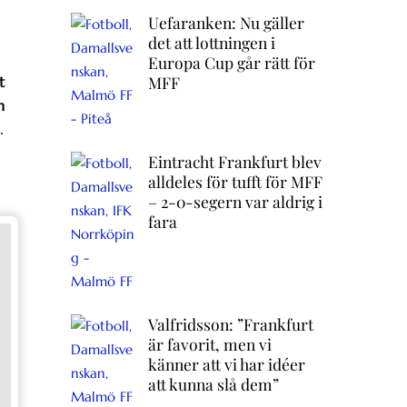
Uefaranken: Nu gäller
det att lottningen i
Europa Cup går rätt för
MFF
t
n
.
Eintracht Frankfurt blev
alldeles för tufft för MFF
– 2-0-segern var aldrig i
fara
Valfridsson: ”Frankfurt
är favorit, men vi
känner att vi har idéer
att kunna slå dem”