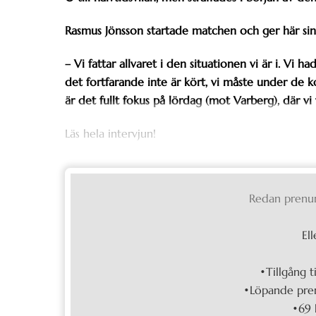
Rasmus Jönsson startade matchen och ger här sin
– Vi fattar allvaret i den situationen vi är i. Vi h
det fortfarande inte är kört, vi måste under 
är det fullt fokus på lördag (mot Varberg), där vi
Läs hela intervjun!
Redan prenu
Ell
•Tillgång t
•Löpande pren
•69 