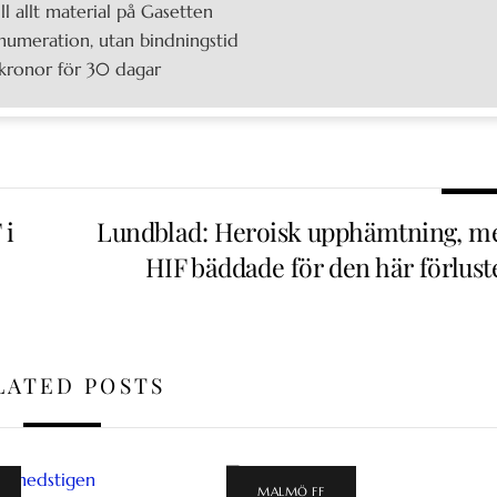
ill allt material på Gasetten
umeration, utan bindningstid
kronor för 30 dagar
 i
Lundblad: Heroisk upphämtning, m
HIF bäddade för den här förlust
LATED POSTS
MALMÖ FF