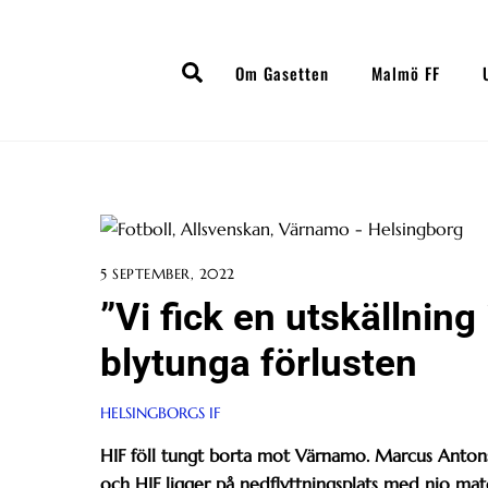
Skip
to
Search
content
Om Gasetten
Malmö FF
5 SEPTEMBER, 2022
”Vi fick en utskällning 
blytunga förlusten
HELSINGBORGS IF
HIF föll tungt borta mot Värnamo. Marcus Anto
och HIF ligger på nedflyttningsplats med nio mat