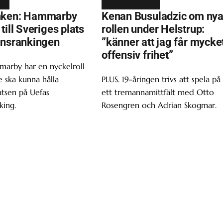
nken: Hammarby
Kenan Busuladzic om ny
till Sveriges plats
rollen under Helstrup:
onsrankingen
”känner att jag får mycke
offensiv frihet”
marby har en nyckelroll
 ska kunna hålla
PLUS. 19-åringen trivs att spela på
atsen på Uefas
ett tremannamittfält med Otto
king.
Rosengren och Adrian Skogmar.