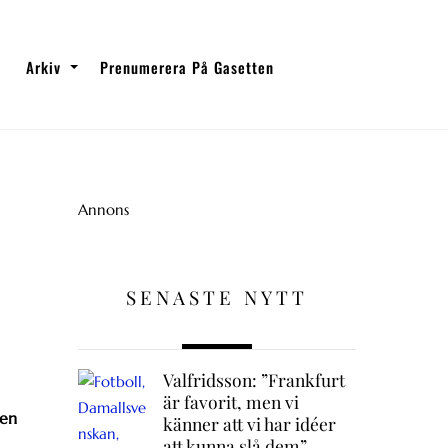
Arkiv
Prenumerera På Gasetten
Annons
SENASTE NYTT
Valfridsson: ”Frankfurt
är favorit, men vi
ten
känner att vi har idéer
att kunna slå dem”