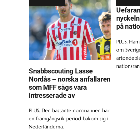
Uefara
nyckeln 
på nati
PLUS. Ham
om Sverige
artondepl
nationsran
Snabbscouting Lasse
Nordås – norska anfallaren
som MFF sägs vara
intresserade av
PLUS. Den bastante norrmannen har
en framgångsrik period bakom sig i
Nederländerna.