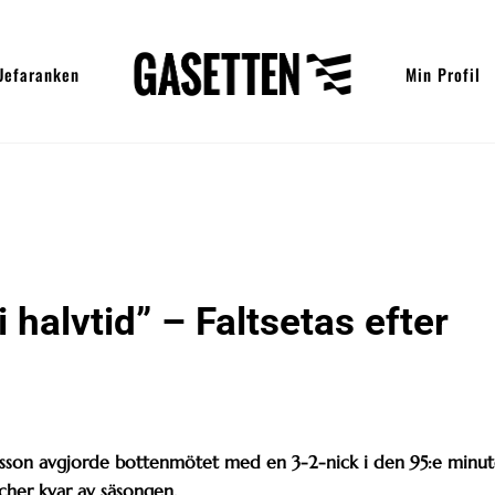
Uefaranken
Min Profil
i halvtid” – Faltsetas efter
nsson avgjorde bottenmötet med en 3-2-nick i den 95:e minu
cher kvar av säsongen.