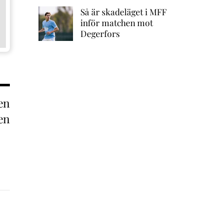
Så är skadeläget i MFF
inför matchen mot
Degerfors
en
en