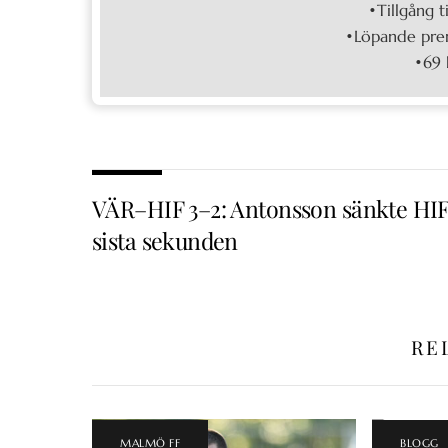
•Tillgång t
•Löpande pren
•69 
VÄR–HIF 3–2: Antonsson sänkte HIF
sista sekunden
RE
MALMÖ FF
BLOGG