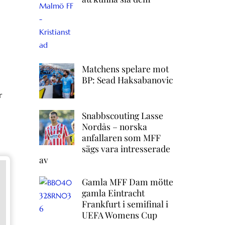
Matchens spelare mot
BP: Sead Haksabanovic
r
Snabbscouting Lasse
Nordås – norska
anfallaren som MFF
sägs vara intresserade
av
Gamla MFF Dam mötte
gamla Eintracht
Frankfurt i semifinal i
UEFA Womens Cup