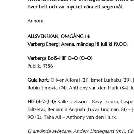
över helt och var mycket nära ett segermål.
Annons
ALLSVENSKAN, OMGÅNG 14:
Varberg Energi Arena, måndag 18 juli kl 19.00:
Varbergs BoIS–HIF 0–0 (0–0)
Publik: 3386
Gula kort:
Oliver Alfonsi (21), Ismet Lushaku (29),
Robin Simovic (74), Anthony van den Hurk (84), J
HIF (4-2-3–1):
Kalle Joelsson – Ravy Tsouka, Casp
Faltsetas, Benjamin Acquah (Lucas Lingman, 81) –
90+2), Taha Ali – Anthony van den Hurk.
Ej använda avbytare: Anders Lindegaard (mv), Ch