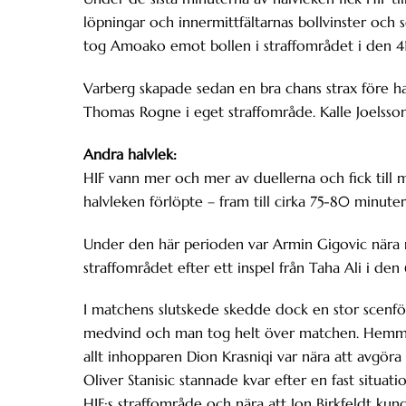
löpningar och innermittfältarnas bollvinster och s
tog Amoako emot bollen i straffområdet i den 41
Varberg skapade sedan en bra chans strax före hal
Thomas Rogne i eget straffområde. Kalle Joelsso
Andra halvlek:
HIF vann mer och mer av duellerna och fick till 
halvleken förlöpte – fram till cirka 75-80 minuter
Under den här perioden var Armin Gigovic nära må
straffområdet efter ett inspel från Taha Ali i den
I matchens slutskede skedde dock en stor scenför
medvind och man tog helt över matchen. Hemmalag
allt inhopparen Dion Krasniqi var nära att avgör
Oliver Stanisic stannade kvar efter en fast situati
HIF:s straffområde och nära att Jon Birkfeldt kund