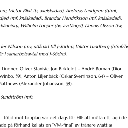
ten), Victor Blixt (b, axelskadad), Andreas Landgren (b/mf,
jed (mf, knäskadad), Brandur Hendriksson (mf, knäskadad),
känning), Wilhelm Loeper (fw, avstängd), Dennis Olsson (fw,
er Nilsson (mv, utlånad till J-Södra), Viktor Lundberg (b/mf/fw
år i samarbetsavtal med J-Södra).
Lindner, Oliver Stanisic, Jon Birkfeldt – André Boman (Dion
Winbo, 59), Anton Liljenbäck (Oskar Sverrirsson, 64) – Oliver
Matthews (Alexander Johansson, 59).
 Sundström (mf).
i följd mot topplag var det dags för HIF att möta ett lag i de
de på förhand kallats en ”VM-final” av tränare Mattias