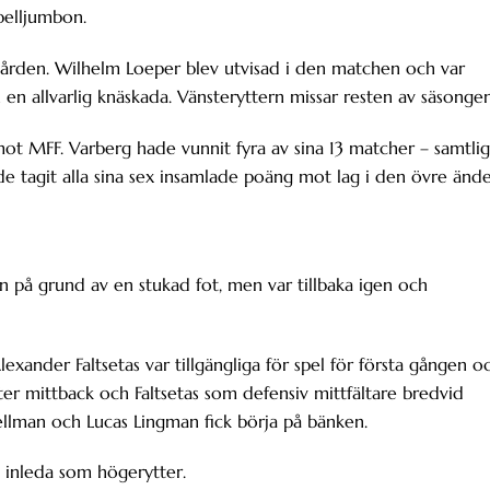
belljumbon.
rden. Wilhelm Loeper blev utvisad i den matchen och var
en allvarlig knäskada. Vänsteryttern missar resten av säsongen
ot MFF. Varberg hade vunnit fyra av sina 13 matcher – samtli
de tagit alla sina sex insamlade poäng mot lag i den övre änd
på grund av en stukad fot, men var tillbaka igen och
nder Faltsetas var tillgängliga för spel för första gången o
ster mittback och Faltsetas som defensiv mittfältare bredvid
ellman och Lucas Lingman fick börja på bänken.
 inleda som högerytter.