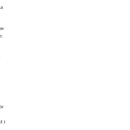
ka
av
e.
a
ör
t i