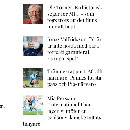
Ole Törner: En historisk
seger för MFF – som
togs trots att det finns
mer att ta ut
Jonas Valfridsson: ”Vi är
är inte nöjda med bara
fortsatt garanterat
Europa-spel”
Träningsrapport: AC allt
närmare, Ponnes första
pass och P19-närvaro
Mia Persson:
”Internationellt har
an,
lagen vi möter en
cynism vi kanske fattats
tidigare”