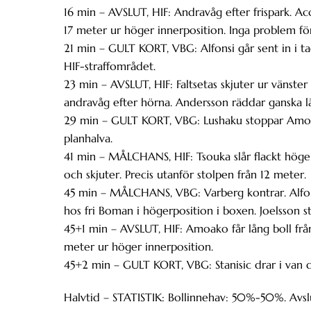
16 min – AVSLUT, HIF: Andravåg efter frispark. Ac
17 meter ur höger innerposition. Inga problem fö
21 min – GULT KORT, VBG: Alfonsi går sent in i t
HIF-straffområdet.
23 min – AVSLUT, HIF: Faltsetas skjuter ur vänster
andravåg efter hörna. Andersson räddar ganska lä
29 min – GULT KORT, VBG: Lushaku stoppar Amoak
planhalva.
41 min – MÅLCHANS, HIF: Tsouka slår flackt höge
och skjuter. Precis utanför stolpen från 12 meter.
45 min – MÅLCHANS, VBG: Varberg kontrar. Alfons
hos fri Boman i högerposition i boxen. Joelsson 
45+1 min – AVSLUT, HIF: Amoako får lång boll från 
meter ur höger innerposition.
45+2 min – GULT KORT, VBG: Stanisic drar i van de
Halvtid – STATISTIK: Bollinnehav: 50%-50%. Avslut