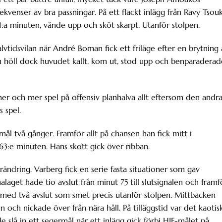
ekvenser av bra passningar. På ett flackt inlägg från Ravy Tsou
:a minuten, vände upp och sköt skarpt. Utanför stolpen.
vtidsvilan när André Boman fick ett friläge efter en brytning 
n höll dock huvudet kallt, kom ut, stod upp och benparaderad
mer och mer spel på offensiv planhalva allt eftersom den andr
s spel.
l två gånger. Framför allt på chansen han fick mitt i
 63:e minuten. Hans skott gick över ribban.
ändring. Varberg fick en serie fasta situationer som gav
et hade tio avslut från minut 75 till slutsignalen och framf
a med två avslut som smet precis utanför stolpen. Mittbacken
on och nickade över från nära håll. På tilläggstid var det kaotisk
e slå in ett segermål när ett inlägg gick förbi HIF-målet på