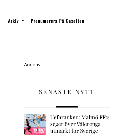
Arkiv
Prenumerera På Gasetten
Annons
SENASTE NYTT
Uefaranken: Malmö FF:s
seger över Vålerenga
utmärkt för Sverige