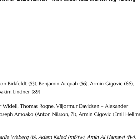
 Jon Birkfeldt (53), Benjamin Acquah (56), Armin Gigovic (66),
oakim Lindner (89)
er Widell, Thomas Rogne, Viljormur Davidsen – Alexander
 Joseph Amoako (Anton Nilsson, 71), Armin Gigovic (Emil Hellm
arlie Weberg (b), Adam Kaied (mf/fw), Amin Al Hamawi (fw).