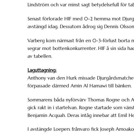
Lindström och var minst sagt betydelsefull för ta
Senast förlorade HIF med 0-2 hemma mot Djurgå
avstängd idag. Dessutom ådrog sig Dennis Olsson 
Varberg kom närmast från en 0-3-förlust borta m
segrar mot bottenkonkurrenter. HIF å sin sida ha
av tabellen.
Laguttagning:
Anthony van den Hurk missade Djurgårdsmatchen 
förpassade därmed Amin Al Hamawi till bänken.
Sommarens båda nyförvärv Thomas Rogne och Alexa
gick rakt in i startelvan. Rogne startade som vän
Benjamin Acquah. Deras intåg innebar att Emil H
I avstängde Loepers frånvaro fick Joseph Amoako