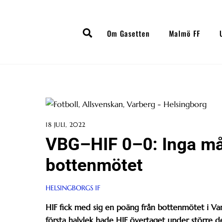
Skip
to
Search
content
Om Gasetten
Malmö FF
18 JULI, 2022
VBG–HIF 0–0: Inga mål
bottenmötet
HELSINGBORGS IF
HIF fick med sig en poäng från bottenmötet i Va
första halvlek hade HIF övertaget under större d