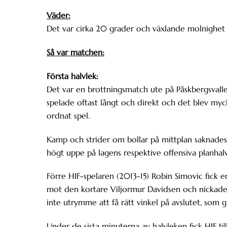
Väder:
Det var cirka 20 grader och växlande molnighet 
Så var matchen:
Första halvlek:
Det var en brottningsmatch ute på Påskbergsvall
spelade oftast långt och direkt och det blev myc
ordnat spel.
Kamp och strider om bollar på mittplan saknades
högt uppe på lagens respektive offensiva planhal
Förre HIF-spelaren (2013-15) Robin Simovic fick e
mot den kortare Viljormur Davidsen och nickade 
inte utrymme att få rätt vinkel på avslutet, som g
Under de sista minuterna av halvleken fick HIF ti