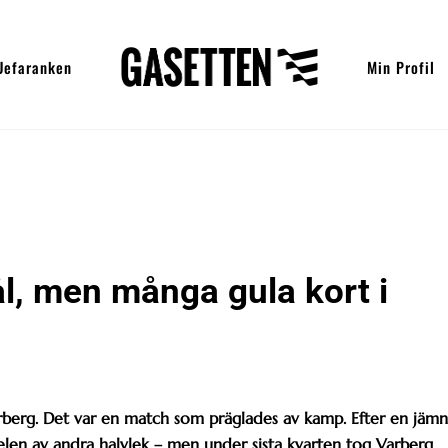
Uefaranken
Min Profil
, men många gula kort i
rberg. Det var en match som präglades av kamp. Efter en jämn
elen av andra halvlek – men under sista kvarten tog Varberg