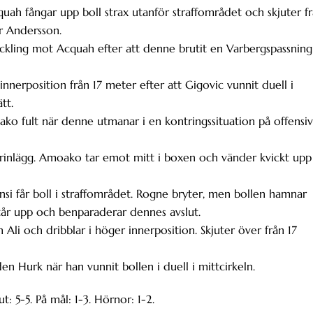
quah fångar upp boll strax utanför straffområdet och skjuter f
r Andersson.
ackling mot Acquah efter att denne brutit en Varbergspassning
 innerposition från 17 meter efter att Gigovic vunnit duell i
tt.
o fult när denne utmanar i en kontringssituation på offensiv
rinlägg. Amoako tar emot mitt i boxen och vänder kvickt upp
i får boll i straffområdet. Rogne bryter, men bollen hamnar
står upp och benparaderar dennes avslut.
Ali och dribblar i höger innerposition. Skjuter över från 17
n Hurk när han vunnit bollen i duell i mittcirkeln.
: 5-5. På mål: 1-3. Hörnor: 1-2.