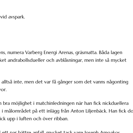
vid avspark.
ens, numera Varberg Energi Arenas, gräsmatta. Båda lagen
ket andrabollsdueller och avblåsningar, men inte så mycket
 alltså inte, men det var få gånger som det vanns någonting
vor.
n bra möjlighet i matchinledningen när han fick nickduellera
i målområdet på ett inlägg från Anton Liljenbäck. Han fick d
ick upp i luften och över ribban.
ll ett par bättre anfall, mycket tack vare Joseph Amoakos