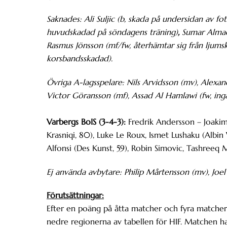
Saknades: Ali Suljic (b, skada på undersidan av fo
huvudskadad på söndagens träning)
,
Sumar Almad
Rasmus Jönsson (mf/fw, återhämtar sig från ljumsk
korsbandsskadad).
Övriga A-lagsspelare:
Nils Arvidsson (mv), Alexand
Victor Göransson (mf), Assad Al Hamlawi (fw, ing
Varbergs BoIS (3-4-3):
Fredrik Andersson – Joakim 
Krasniqi, 80), Luke Le Roux, Ismet Lushaku (Albin 
Alfonsi (Des Kunst, 59), Robin Simovic, Tashreeq 
Ej använda avbytare: Philip Mårtensson (mv), Joel
Förutsättningar:
Efter en poäng på åtta matcher och fyra matcher 
nedre regionerna av tabellen för HIF. Matchen ha