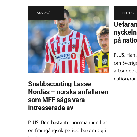
MALMÖ FF
BLOGG
Uefara
nyckeln 
på nati
PLUS. Ham
om Sverige
artondepl
nationsran
Snabbscouting Lasse
Nordås – norska anfallaren
som MFF sägs vara
intresserade av
PLUS. Den bastante norrmannen har
en framgångsrik period bakom sig i