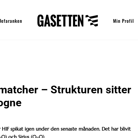
Uefaranken
Min Profil
 matcher – Strukturen sitter
Rogne
 HIF spikat igen under den senaste månaden. Det har blivit
–0) och Sirius (0–0).