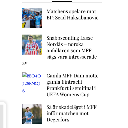
Matchens spelare mot
BP: Sead Haksabanovic
Snabbscouting Lasse
Nordås – norska
anfallaren som MFF
h
sägs vara intresserade
av
.
Gamla MFF Dam mötte
gamla Eintracht
Frankfurt i semifinal i
UEFA Womens Cup
Så är skadeläget i MFF
inför matchen mot
Degerfors