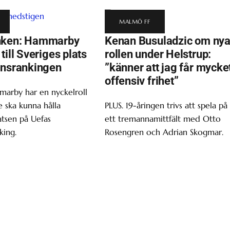
MALMÖ FF
nken: Hammarby
Kenan Busuladzic om ny
till Sveriges plats
rollen under Helstrup:
onsrankingen
”känner att jag får mycke
offensiv frihet”
marby har en nyckelroll
 ska kunna hålla
PLUS. 19-åringen trivs att spela på
atsen på Uefas
ett tremannamittfält med Otto
king.
Rosengren och Adrian Skogmar.