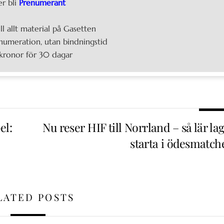
er bli
Prenumerant
ill allt material på Gasetten
umeration, utan bindningstid
kronor för 30 dagar
el:
Nu reser HIF till Norrland – så lär la
starta i ödesmatch
LATED POSTS