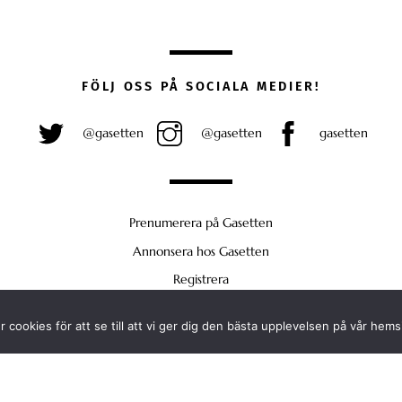
FÖLJ OSS PÅ SOCIALA MEDIER!
@gasetten
@gasetten
gasetten
Prenumerera på Gasetten
Annonsera hos Gasetten
Registrera
Köp Plus
 cookies för att se till att vi ger dig den bästa upplevelsen på vår hems