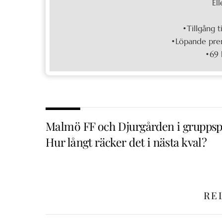
Ell
•Tillgång t
•Löpande pren
•69 
Malmö FF och Djurgården i gruppsp
Hur långt räcker det i nästa kval?
RE