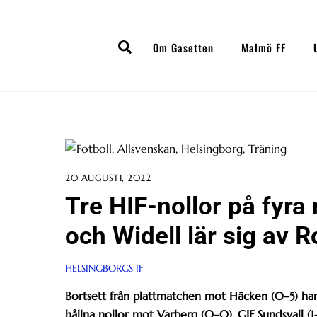
Skip
to
Search
content
Om Gasetten
Malmö FF
20 AUGUSTI, 2022
Tre HIF-nollor på fyra
och Widell lär sig av 
HELSINGBORGS IF
Bortsett från plattmatchen mot Häcken (0–5) har
hållna nollor mot Varberg (0–0), GIF Sundsvall (1