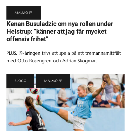
MALMÖ FF
Kenan Busuladzic om nya rollen under
Helstrup: ”känner att jag får mycket
offensiv frihet”
PLUS. 19-åringen trivs att spela på ett tremannamittfält
med Otto Rosengren och Adrian Skogmar.
BLOGG
,
MALMÖ FF