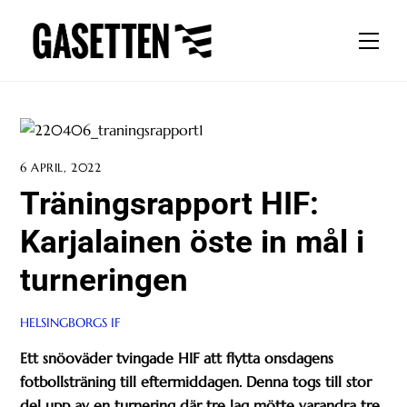
Skip
to
Men
content
6 APRIL, 2022
Träningsrapport HIF:
Karjalainen öste in mål i
turneringen
HELSINGBORGS IF
Ett snöoväder tvingade HIF att flytta onsdagens
fotbollsträning till eftermiddagen. Denna togs till stor
del upp av en turnering där tre lag mötte varandra tre