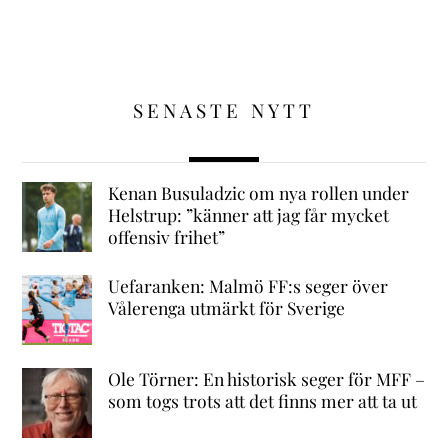
SENASTE NYTT
Kenan Busuladzic om nya rollen under
Helstrup: ”känner att jag får mycket
offensiv frihet”
Uefaranken: Malmö FF:s seger över
Vålerenga utmärkt för Sverige
Ole Törner: En historisk seger för MFF –
som togs trots att det finns mer att ta ut