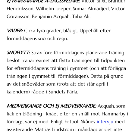
EJ NÄRVARANDE A-LAGSSPELARE:
Victor Blixt, Brandur
Hendriksson, Wilhelm Loeper, Sumar Almadjed, Victor
Göransson, Benjamin Acquah, Taha Ali.
VÄDER:
Cirka fyra grader, blåsigt. Uppehåll efter
förmiddagens snö och regn.
SNÖFLYTT:
Strax före förmiddagens planerade träning
beslöt tränarteamet att flytta träningen till tidpunkten
för eftermiddagens träning i gymmet (och att förlägga
träningen i gymmet till förmiddagen). Detta på grund
av det snöoväder som (trots att det står april i
kalendern) rådde i Sundets Pärla.
MEDVERKANDE OCH EJ MEDVERKANDE:
Acquah, som
fick en blödning i knäet efter en smäll mot Hammarby i
lördags, var ej med. Enligt Fotboll Skånes
intervju
med
assisterande Mattias Lindström i måndags är det inte