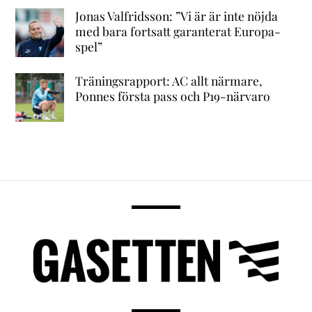
Jonas Valfridsson: ”Vi är är inte nöjda
med bara fortsatt garanterat Europa-
spel”
Träningsrapport: AC allt närmare,
Ponnes första pass och P19-närvaro