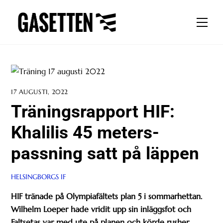
Skip
to
Men
content
17 AUGUSTI, 2022
Träningsrapport HIF:
Khalilis 45 meters-
passning satt på läppen
HELSINGBORGS IF
HIF tränade på Olympiafältets plan 5 i sommarhettan.
Wilhelm Loeper hade vridit upp sin inläggsfot och
Faltsetas var med ute på planen och körde rusher.