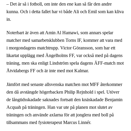
– Det är så i fotboll, om inte den ene kan så får den andre
kunna. Och i detta fallet har vi både Ali och Emil som kan kliva
in.
Noterbart är även att Amin Al Hamawi, som annars spelar
matcher med samarbetsklubben Torns IF, kommer att vara med
i morgondagens matchtrupp. Victor Göransson, som har ett
likartat upplägg med Ängelholms FF, var också med på dagens
träning, men ska enligt Lindström spela dagens ÄFF-match mot
Åtvidabergs FF och är inte med mot Kalmar.
Jämfört med senaste allsvenska matchen mot MFF återkommer
den då avstängde högerbacken Philip Rejnhold i spel. Utöver
de långtidsskadade saknades fortsatt den knäskadade Benjamin
Acquah på träningen. Han var ute på planen mot slutet av
träningen och använde axlarna för att jonglera med boll på
tillsammans med fysioterapeut Marcus Linnér.