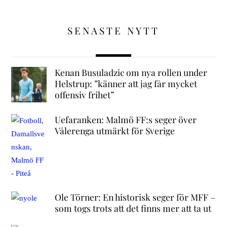
SENASTE NYTT
Kenan Busuladzic om nya rollen under
Helstrup: ”känner att jag får mycket
offensiv frihet”
Uefaranken: Malmö FF:s seger över
Vålerenga utmärkt för Sverige
Ole Törner: En historisk seger för MFF –
som togs trots att det finns mer att ta ut