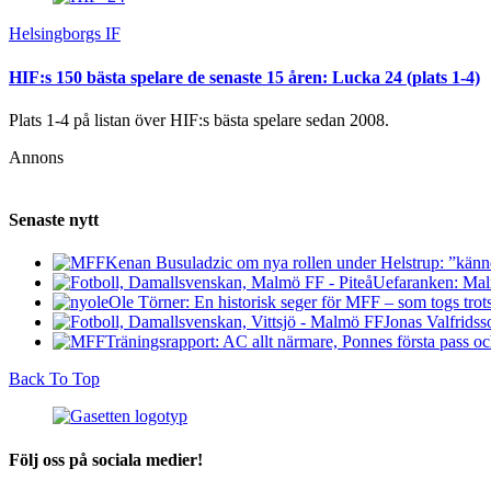
Helsingborgs IF
HIF:s 150 bästa spelare de senaste 15 åren: Lucka 24 (plats 1-4)
Plats 1-4 på listan över HIF:s bästa spelare sedan 2008.
Annons
Senaste nytt
Kenan Busuladzic om nya rollen under Helstrup: ”känner 
Uefaranken: Malm
Ole Törner: En historisk seger för MFF – som togs trots a
Jonas Valfridss
Träningsrapport: AC allt närmare, Ponnes första pass o
Back To Top
Följ oss på sociala medier!