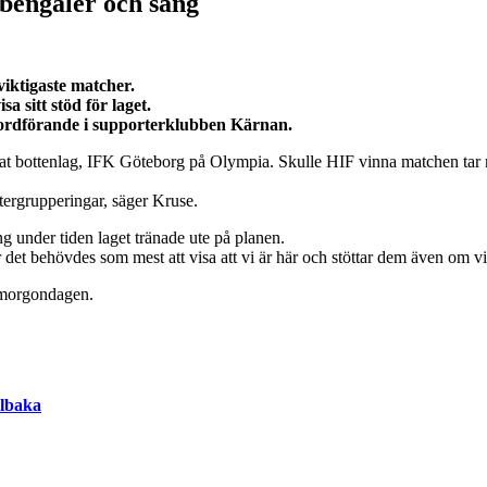
 bengaler och sång
iktigaste matcher.
a sitt stöd för laget.
e, ordförande i supporterklubben Kärnan.
at bottenlag, IFK Göteborg på Olympia. Skulle HIF vinna matchen tar m
rtergrupperingar, säger Kruse.
 under tiden laget tränade ute på planen.
när det behövdes som mest att visa att vi är här och stöttar dem även om v
 morgondagen.
llbaka