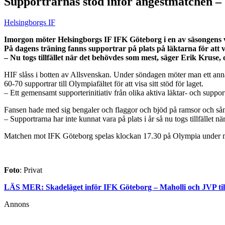
Supportrarnas stöd inför ångestmatchen –
Helsingborgs IF
Imorgon möter Helsingborgs IF IFK Göteborg i en av säsongens v
På dagens träning fanns supportrar på plats på läktarna för att vis
– Nu togs tillfället när det behövdes som mest, säger Erik Krus
HIF slåss i botten av Allsvenskan. Under söndagen möter man ett ann
60-70 supportrar till Olympiafältet för att visa sitt stöd för laget.
– Ett gemensamt supporterinitiativ från olika aktiva läktar- och suppo
Fansen hade med sig bengaler och flaggor och bjöd på ramsor och sång
– Supportrarna har inte kunnat vara på plats i år så nu togs tillfället 
Matchen mot IFK Göteborg spelas klockan 17.30 på Olympia under
Foto
: Privat
LÄS MER: Skadeläget inför IFK Göteborg – Maholli och JVP ti
Annons