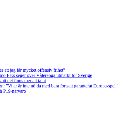
att jag får mycket offensiv frihet”
ö FF:s seger över Vålerenga utmärkt för Sverige
tt det finns mer att ta ut
on: ”Vi är är inte nöjda med bara fortsatt garanterat Europa-spel”
ch P19-närvaro