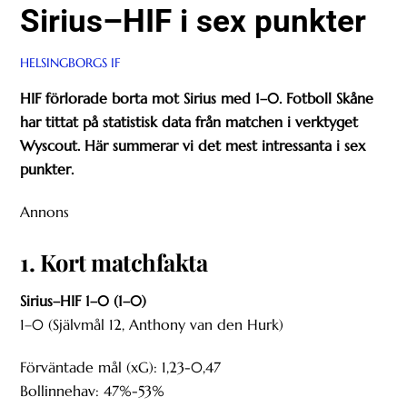
Sirius–HIF i sex punkter
HELSINGBORGS IF
HIF förlorade borta mot Sirius med 1–0. Fotboll Skåne
har tittat på statistisk data från matchen i verktyget
Wyscout. Här summerar vi det mest intressanta i sex
punkter.
Annons
1. Kort matchfakta
Sirius–HIF 1–0 (1–0)
1–0 (Självmål 12, Anthony van den Hurk)
Förväntade mål (xG): 1,23-0,47
Bollinnehav: 47%-53%