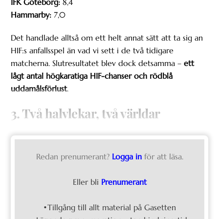
IFK Göteborg:
8,4
Hammarby:
7,0
Det handlade alltså om ett helt annat sätt att ta sig an
HIF:s anfallsspel än vad vi sett i de två tidigare
matcherna. Slutresultatet blev dock detsamma –
ett
lågt antal högkaratiga HIF-chanser och rödblå
uddamålsförlust
.
3. Två halvlekar, två världar
Redan prenumerant?
Logga in
för att läsa.
Eller bli
Prenumerant
•Tillgång till allt material på Gasetten