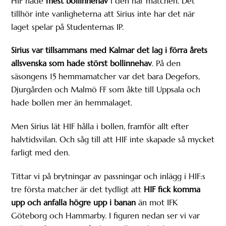
HIF hade
mest bollinnehav
i den här matchen. Det
tillhör inte vanligheterna att Sirius inte har det när
laget spelar på Studenternas IP.
Sirius var tillsammans med Kalmar det lag i förra årets
allsvenska som hade störst bollinnehav
. På den
säsongens 15 hemmamatcher var det bara Degefors,
Djurgården och Malmö FF som åkte till Uppsala och
hade bollen mer än hemmalaget.
Men Sirius lät HIF hålla i bollen, framför allt efter
halvtidsvilan. Och såg till att HIF inte skapade så mycket
farligt med den.
Tittar vi på brytningar av passningar och inlägg i HIF:s
tre första matcher är det tydligt att
HIF fick komma
upp och anfalla högre upp i banan
än mot IFK
Göteborg och Hammarby. I figuren nedan ser vi var