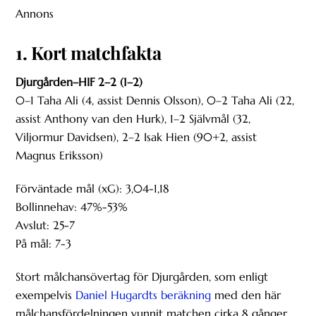
Annons
1. Kort matchfakta
Djurgården–HIF 2–2 (1–2)
0–1 Taha Ali (4, assist Dennis Olsson), 0–2 Taha Ali (22,
assist Anthony van den Hurk), 1–2 Självmål (32,
Viljormur Davidsen), 2–2 Isak Hien (90+2, assist
Magnus Eriksson)
Förväntade mål (xG): 3,04-1,18
Bollinnehav: 47%-53%
Avslut: 25-7
På mål: 7-3
Stort målchansövertag för Djurgården, som enligt
exempelvis
Daniel Hugardts beräkning
med den här
målchansfördelningen vunnit matchen cirka 8 gånger