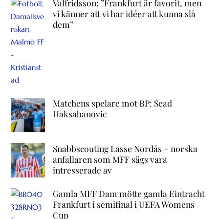
Valfridsson: ”Frankfurt är favorit, men
vi känner att vi har idéer att kunna slå
dem”
Matchens spelare mot BP: Sead
Haksabanovic
Snabbscouting Lasse Nordås – norska
anfallaren som MFF sägs vara
intresserade av
Gamla MFF Dam mötte gamla Eintracht
Frankfurt i semifinal i UEFA Womens
Cup