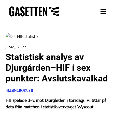
Skip
to
Men
content
9 MAJ, 2022
Statistisk analys av
Djurgården–HIF i sex
punkter: Avslutskavalkad
HELSINGBORGS IF
HIF spelade 2–2 mot Djurgården i torsdags. Vi tittar på
data från matchen i statistik-verktyget Wyscout.