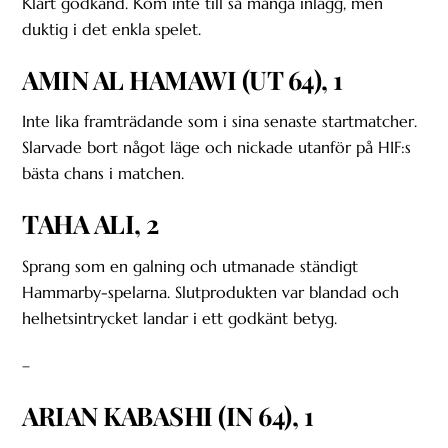
Klart godkänd. Kom inte till så många inlägg, men
duktig i det enkla spelet.
AMIN AL HAMAWI (UT 64), 1
Inte lika framträdande som i sina senaste startmatcher.
Slarvade bort något läge och nickade utanför på HIF:s
bästa chans i matchen.
TAHA ALI, 2
Sprang som en galning och utmanade ständigt
Hammarby-spelarna. Slutprodukten var blandad och
helhetsintrycket landar i ett godkänt betyg.
–
ARIAN KABASHI (IN 64), 1