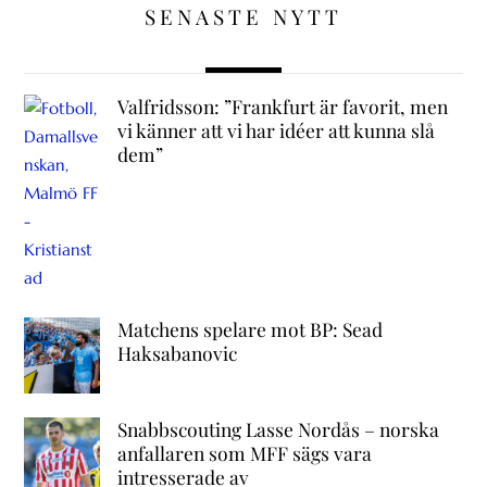
SENASTE NYTT
Valfridsson: ”Frankfurt är favorit, men
vi känner att vi har idéer att kunna slå
dem”
Matchens spelare mot BP: Sead
Haksabanovic
Snabbscouting Lasse Nordås – norska
anfallaren som MFF sägs vara
intresserade av