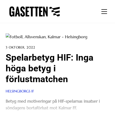
Skip
to
Men
content
3 OKTOBER, 2022
Spelarbetyg HIF: Inga
höga betyg i
förlustmatchen
HELSINGBORGS IF
Betyg med motiveringar på HIF-spelarnas insatser i
söndagens bortaförlust mot Kalmar FF.