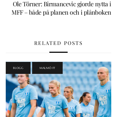
Ole Törner: Birmancevic gjorde nytta i
MFF – både på planen och i plånboken
RELATED POSTS
BLOGG
,
MALMÖ FF