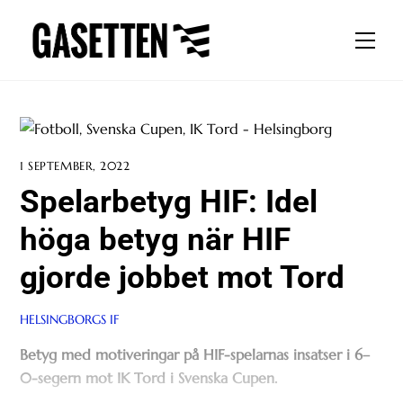
Skip
to
Men
content
1 SEPTEMBER, 2022
Spelarbetyg HIF: Idel
höga betyg när HIF
gjorde jobbet mot Tord
HELSINGBORGS IF
Betyg med motiveringar på HIF-spelarnas insatser i 6–
0-segern mot IK Tord i Svenska Cupen.