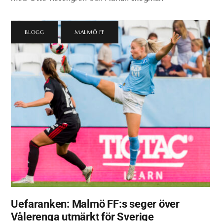
BLOGG
,
MALMÖ FF
Uefaranken: Malmö FF:s seger över
Vålerenga utmärkt för Sverige