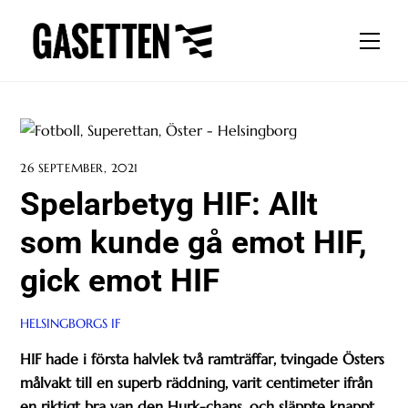
Skip
to
Men
content
26 SEPTEMBER, 2021
Spelarbetyg HIF: Allt
som kunde gå emot HIF,
gick emot HIF
HELSINGBORGS IF
HIF hade i första halvlek två ramträffar, tvingade Östers
målvakt till en superb räddning, varit centimeter ifrån
en riktigt bra van den Hurk-chans, och släppte knappt