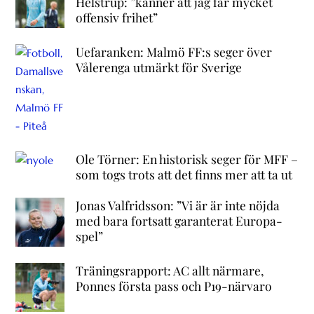
Helstrup: ”känner att jag får mycket
offensiv frihet”
Uefaranken: Malmö FF:s seger över
Vålerenga utmärkt för Sverige
Ole Törner: En historisk seger för MFF –
som togs trots att det finns mer att ta ut
Jonas Valfridsson: ”Vi är är inte nöjda
med bara fortsatt garanterat Europa-
spel”
Träningsrapport: AC allt närmare,
Ponnes första pass och P19-närvaro