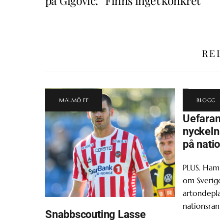
på Gigovic: ”Finns inget konkret”
RE
MALMÖ FF
BLOGG
Uefara
nyckeln 
på nati
PLUS. Ham
om Sverige
artondepl
nationsran
Snabbscouting Lasse