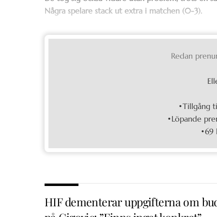
Några spelare stack ut extra i matchen (0-3).
Redan prenu
Ell
•Tillgång t
•Löpande pren
•69 
HIF dementerar uppgifterna om bu