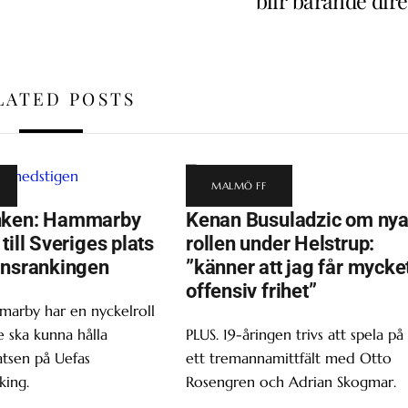
blir bärande dire
LATED POSTS
MALMÖ FF
nken: Hammarby
Kenan Busuladzic om ny
till Sveriges plats
rollen under Helstrup:
onsrankingen
”känner att jag får mycke
offensiv frihet”
marby har en nyckelroll
 ska kunna hålla
PLUS. 19-åringen trivs att spela på
atsen på Uefas
ett tremannamittfält med Otto
king.
Rosengren och Adrian Skogmar.