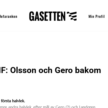
Uefaranken
Min Profil
IF: Olsson och Gero bakom
första halvlek.
ämre andra halvlek, efter mål av Gero (2) och Landgren.