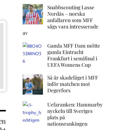
Snabbscouting Lasse
Nordås – norska
anfallaren som MFF
sägs vara intresserade
av
Gamla MFF Dam mötte
gamla Eintracht
Frankfurt i semifinal i
UEFA Womens Cup
Så är skadeläget i MFF
inför matchen mot
Degerfors
Uefaranken: Hammarby
nyckeln till Sveriges
plats på
en
nationsrankingen