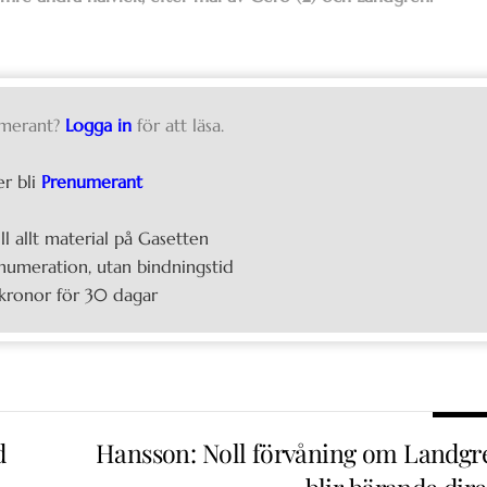
merant?
Logga in
för att läsa.
er bli
Prenumerant
ill allt material på Gasetten
umeration, utan bindningstid
kronor för 30 dagar
d
Hansson: Noll förvåning om Landgr