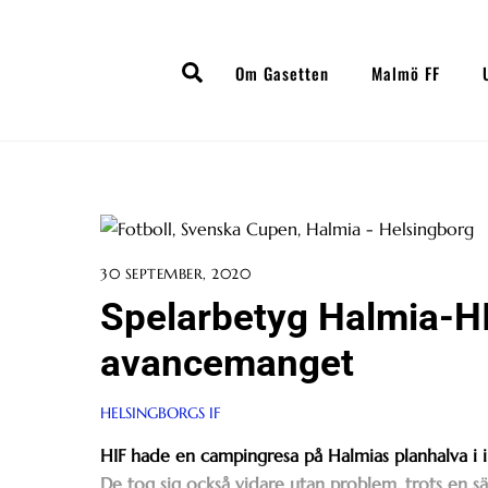
Skip
to
Search
content
Om Gasetten
Malmö FF
30 SEPTEMBER, 2020
Spelarbetyg Halmia-H
avancemanget
HELSINGBORGS IF
HIF hade en campingresa på Halmias planhalva i i 
De tog sig också vidare utan problem, trots en s