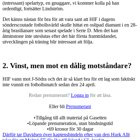
(intressant) spelartyp, en gnuggare, vi kommer kolla på han
ordentligt, fortsätter Lindström.
Det känns nästan för bra för att vara sant att HIF i dagens
sönderscoutade fotbollsvärld skulle hittat en oslipad diamant i en 28-
årig brasilianare som senast spelade i Serie D. Men det kan
åtminstone inte uteslutas efter det här första framträdandet,
utvecklingen på träning blir intressant att följa.
2. Vinst, men mot en dålig motståndare?
HIF vann mot J-Södra och det är så klart bra för ett lag som faktiskt
inte vunnit en fotbollsmatch sedan den 24 april.
Redan prenumerant?
Logga in
för att läsa.
Eller bli
Prenumerant
•Tillgång till allt material på Gasetten
•Löpande prenumeration, utan bindningstid
•69 kronor för 30 dagar
Därför tar Davidsen över kaptensbindeln efter van den Hurk
Allt