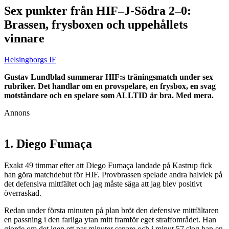
Sex punkter från HIF–J-Södra 2–0:
Brassen, frysboxen och uppehållets
vinnare
Helsingborgs IF
Gustav Lundblad summerar HIF:s träningsmatch under sex
rubriker. Det handlar om en provspelare, en frysbox, en svag
motståndare och en spelare som ALLTID är bra. Med mera.
Annons
1. Diego Fumaça
Exakt 49 timmar efter att Diego Fumaça landade på Kastrup fick
han göra matchdebut för HIF. Provbrassen spelade andra halvlek på
det defensiva mittfältet och jag måste säga att jag blev positivt
överraskad.
Redan under första minuten på plan bröt den defensive mittfältaren
en passning i den farliga ytan mitt framför eget straffområdet. Han
gjorde om det igen ett par minuter senare och i minut 57 slog han en