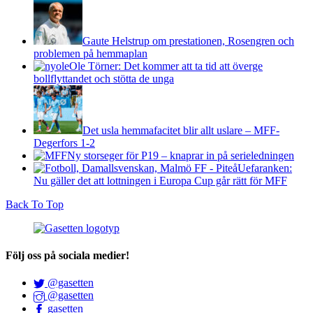
Gaute Helstrup om prestationen, Rosengren och
problemen på hemmaplan
Ole Törner: Det kommer att ta tid att överge
bollflyttandet och stötta de unga
Det usla hemmafacitet blir allt uslare – MFF-
Degerfors 1-2
Ny storseger för P19 – knaprar in på serieledningen
Uefaranken:
Nu gäller det att lottningen i Europa Cup går rätt för MFF
Back To Top
Följ oss på sociala medier!
@gasetten
@gasetten
gasetten