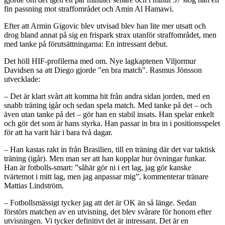
fin passning mot straffområdet och Amin Al Hamawi.
Efter att Armin Gigovic blev utvisad blev han lite mer utsatt och
drog bland annat på sig en frispark strax utanför straffområdet, men
med tanke på förutsättningarna: En intressant debut.
Det höll HIF-profilerna med om. Nye lagkaptenen Viljormur
Davidsen sa att Diego gjorde "en bra match". Rasmus Jönsson
utvecklade:
– Det är klart svårt att komma hit från andra sidan jorden, med en
snabb träning igår och sedan spela match. Med tanke på det – och
även utan tanke på det – gör han en stabil insats. Han spelar enkelt
och gör det som är hans styrka. Han passar in bra in i positionsspelet
för att ha varit här i bara två dagar.
– Han kastas rakt in från Brasilien, till en träning där det var taktisk
träning (igår). Men man ser att han kopplar hur övningar funkar.
Han är fotbolls-smart: ”såhär gör ni i ert lag, jag gör kanske
tvärtemot i mitt lag, men jag anpassar mig”, kommenterar tränare
Mattias Lindström.
– Fotbollsmässigt tycker jag att det är OK än så länge. Sedan
förstörs matchen av en utvisning, det blev svårare för honom efter
utvisningen. Vi tycker definitivt det är intressant. Det är en