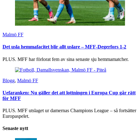
Malmö FF
Det usla hemmafacitet blir allt uslare – MFF-Degerfors 1-2
PLUS. MFF har förlorat fem av sina senaste sju hemmamatcher.
Blogg
,
Malmö FF
Uefaranken: Nu gäller det att lottningen i Europa Cup går rätt
för MFF
PLUS. MFF utslaget ur damernas Champions League – så fortsätter
Europaspelet.
Senaste nytt