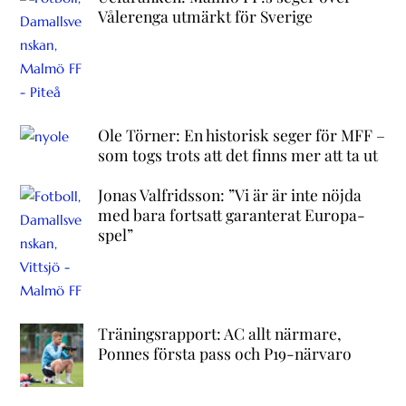
Vålerenga utmärkt för Sverige
Ole Törner: En historisk seger för MFF –
som togs trots att det finns mer att ta ut
Jonas Valfridsson: ”Vi är är inte nöjda
med bara fortsatt garanterat Europa-
spel”
Träningsrapport: AC allt närmare,
Ponnes första pass och P19-närvaro