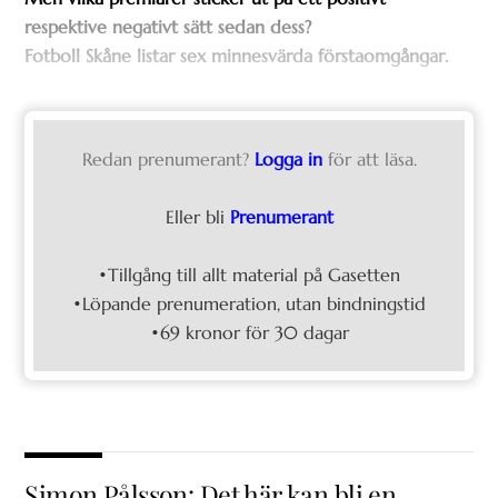
respektive negativt sätt sedan dess?
Fotboll Skåne listar sex minnesvärda förstaomgångar.
Redan prenumerant?
Logga in
för att läsa.
Eller bli
Prenumerant
•Tillgång till allt material på Gasetten
•Löpande prenumeration, utan bindningstid
•69 kronor för 30 dagar
Simon Pålsson: Det här kan bli en