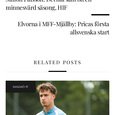
minnesvärd säsong, HIF
Elvorna i MFF-Mjällby: Pricas första
allsvenska start
RELATED POSTS
MALMÖ FF