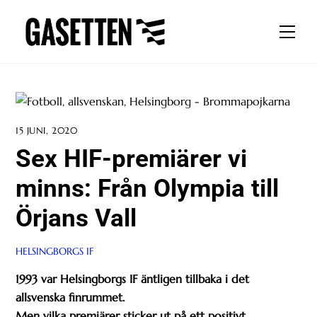
Skip
to
Men
content
15 JUNI, 2020
Sex HIF-premiärer vi
minns: Från Olympia till
Örjans Vall
HELSINGBORGS IF
1993 var Helsingborgs IF äntligen tillbaka i det
allsvenska finrummet.
Men vilka premiärer sticker ut på ett positivt