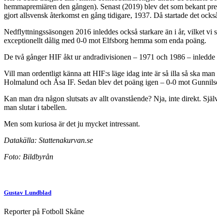
hemmapremiären den gången). Senast (2019) blev det som bekant pre
gjort allsvensk återkomst en gång tidigare, 1937. Då startade det också 
Nedflyttningssäsongen 2016 inleddes också starkare än i år, vilket vi 
exceptionellt dålig med 0-0 mot Elfsborg hemma som enda poäng.
De två gånger HIF åkt ur andradivisionen – 1971 och 1986 – inledde 
Vill man ordentligt känna att HIF:s läge idag inte är så illa så ska ma
Holmalund och Åsa IF. Sedan blev det poäng igen – 0-0 mot Gunnils
Kan man dra någon slutsats av allt ovanstående? Nja, inte direkt. Självk
man slutar i tabellen.
Men som kuriosa är det ju mycket intressant.
Datakälla: Stattenakurvan.se
Foto: Bildbyrån
Gustav Lundblad
Reporter på Fotboll Skåne