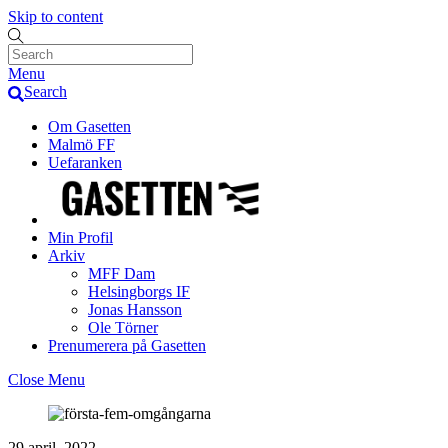
Skip to content
Menu
Search
Om Gasetten
Malmö FF
Uefaranken
Min Profil
Arkiv
MFF Dam
Helsingborgs IF
Jonas Hansson
Ole Törner
Prenumerera på Gasetten
Close Menu
29 april, 2022