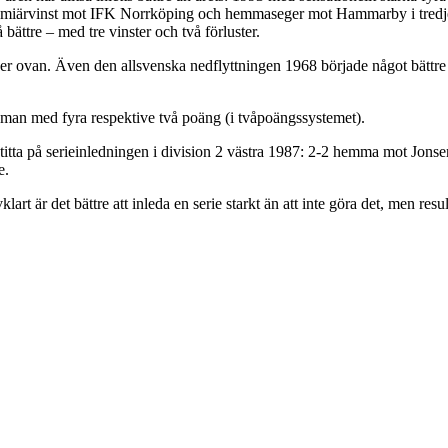
miärvinst mot IFK Norrköping och hemmaseger mot Hammarby i tredje o
bättre – med tre vinster och två förluster.
ser ovan. Även den allsvenska nedflyttningen 1968 började något bättre 
man med fyra respektive två poäng (i tvåpoängssystemet).
n titta på serieinledningen i division 2 västra 1987: 2-2 hemma mot Jons
e.
lart är det bättre att inleda en serie starkt än att inte göra det, men re