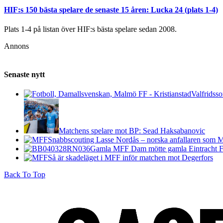
HIF:s 150 bästa spelare de senaste 15 åren: Lucka 24 (plats 1-4)
Plats 1-4 på listan över HIF:s bästa spelare sedan 2008.
Annons
Senaste nytt
Valfridsso
Matchens spelare mot BP: Sead Haksabanovic
Snabbscouting Lasse Nordås – norska anfallaren som M
Gamla MFF Dam mötte gamla Eintracht F
Så är skadeläget i MFF inför matchen mot Degerfors
Back To Top