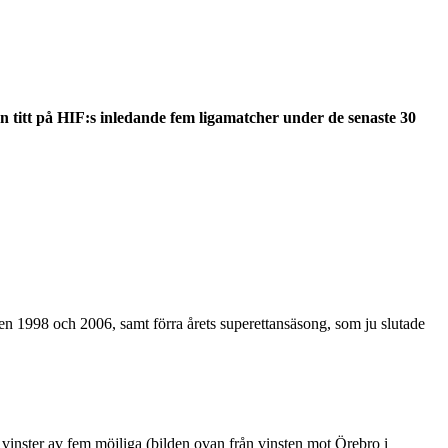
en titt på HIF:s inledande fem ligamatcher under de senaste 30
ren 1998 och 2006, samt förra årets superettansäsong, som ju slutade
a vinster av fem möjliga (bilden ovan från vinsten mot Örebro i