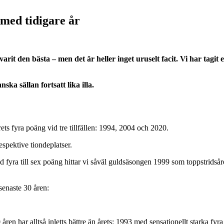
 med tidigare år
it den bästa – men det är heller inget uruselt facit. Vi har tagit 
ka sällan fortsatt lika illa.
s fyra poäng vid tre tillfällen: 1994, 2004 och 2020.
spektive tiondeplatser.
ed fyra till sex poäng hittar vi såväl guldsäsongen 1999 som toppstridså
senaste 30 åren:
en har alltså inletts bättre än årets: 1993 med sensationellt starka fyr