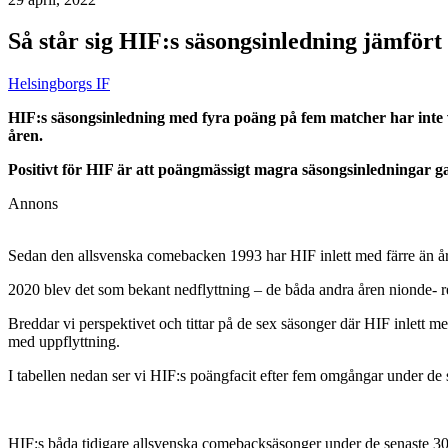
Så står sig HIF:s säsongsinledning jämfört
Helsingborgs IF
HIF:s säsongsinledning med fyra poäng på fem matcher har inte var
åren.
Positivt för HIF är att poängmässigt magra säsongsinledningar gans
Annons
Sedan den allsvenska comebacken 1993 har HIF inlett med färre än året
2020 blev det som bekant nedflyttning – de båda andra åren nionde- re
Breddar vi perspektivet och tittar på de sex säsonger där HIF inlett m
med uppflyttning.
I tabellen nedan ser vi HIF:s poängfacit efter fem omgångar under de 
HIF:s båda tidigare allsvenska comebacksäsonger under de senaste 30 år