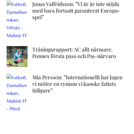
Jonas Valfridsson: ”Vi är är inte nöjda
med bara fortsatt garanterat Europa-
spel”
Träningsrapport: AC allt närmare,
Ponnes första pass och P19-närvaro
Mia Persson: ”Internationellt har lagen
vi möter en cynism vi kanske fattats
tidigare”